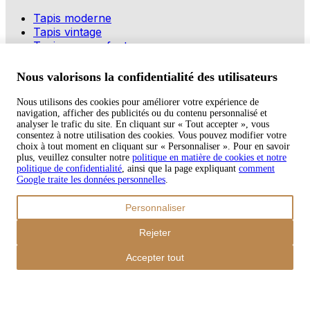
Tapis moderne
Tapis vintage
Tapis pour enfants
Modes de paiement
Nous valorisons la confidentialité des utilisateurs
Nous utilisons des cookies pour améliorer votre expérience de
navigation, afficher des publicités ou du contenu personnalisé et
Copyright © 2026 TAPISO
analyser le trafic du site. En cliquant sur « Tout accepter », vous
consentez à notre utilisation des cookies. Vous pouvez modifier votre
Panier
choix à tout moment en cliquant sur « Personnaliser ». Pour en savoir
plus, veuillez consulter notre
politique en matière de cookies et notre
politique de confidentialité
, ainsi que la page expliquant
comment
Google traite les données personnelles
.
Sous-total
Personnaliser
€
0,00
Total avec frais d'envoi
Rejeter
€
0,00
Commander
Accepter tout
Poursuivre les achats