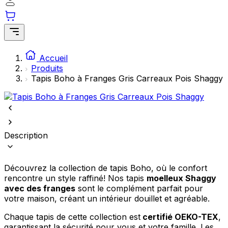
comme votre langue préférée ou la région dans laquelle vous vous
trouvez.
Statistiques
Accueil
Les cookies statistiques aident les propriétaires de sites web à
Produits
comprendre comment les visiteurs interagissent avec les sites en
collectant et en rapportant des informations de manière anonyme.
Tapis Boho à Franges Gris Carreaux Pois Shaggy
Marketing
Les cookies marketing sont utilisés pour suivre les utilisateurs sur les
sites web. Le but est d'afficher des publicités qui sont pertinentes et
Description
engageantes pour l'utilisateur individuel et, par conséquent, plus
précieuses pour les éditeurs et les annonceurs tiers.
Découvrez la collection de tapis Boho, où le confort
Non classés
rencontre un style raffiné! Nos tapis
moelleux Shaggy
Les cookies non classés sont des cookies qui sont en processus de
avec des franges
sont le complément parfait pour
classification, en collaboration avec les fournisseurs de cookies
votre maison, créant un intérieur douillet et agréable.
individuels.
Chaque tapis de cette collection est
certifié OEKO-TEX
,
garantissant la sécurité pour vous et votre famille. Les