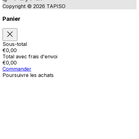
Copyright © 2026 TAPISO
Panier
Sous-total
€
0,00
Total avec frais d'envoi
€
0,00
Commander
Poursuivre les achats
Ordres
Le panier est vide
Addresses
Détails du compte
Sous-total
Mot de passe oublié
€
0,00
Total avec frais d'envoi
€
0,00
Afficher le panier
Sortie de caisse