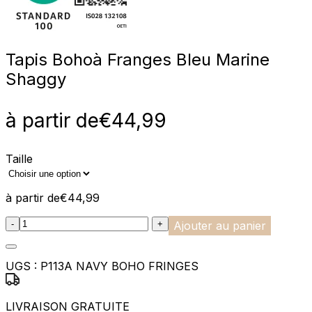
Tapis Boho
à Franges Bleu Marine
Shaggy
à partir de
€
44,99
Taille
à partir de
€
44,99
:product_name quantity
-
+
Ajouter au panier
UGS :
P113A NAVY BOHO FRINGES
LIVRAISON GRATUITE