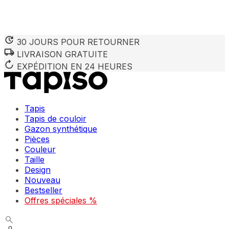
30 JOURS POUR RETOURNER
LIVRAISON GRATUITE
Nous utilisons des cookies pour personnaliser le contenu et 
Nous partageons également des informations sur votre utilisa
EXPÉDITION EN 24 HEURES
partenaires peuvent combiner ces informations avec d'autres
utilisation de leurs services.
Tapis
Indispensables
Tapis de couloir
Gazon synthétique
Les cookies indispensables sont cruciaux pour les fonction
ne stockent aucune donnée permettant d'identifier personnel
Pièces
Couleur
Taille
Préférences
Design
Nouveau
Les cookies liés aux préférences permettent au site de se s
comme votre langue préférée ou la région dans laquelle vo
Bestseller
Offres spéciales %
Statistiques