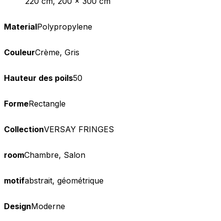
220 cm, 200 x 300 cm
Material
Polypropylene
Couleur
Crème, Gris
Hauteur des poils
50
Forme
Rectangle
Collection
VERSAY FRINGES
room
Chambre, Salon
motif
abstrait, géométrique
Design
Moderne