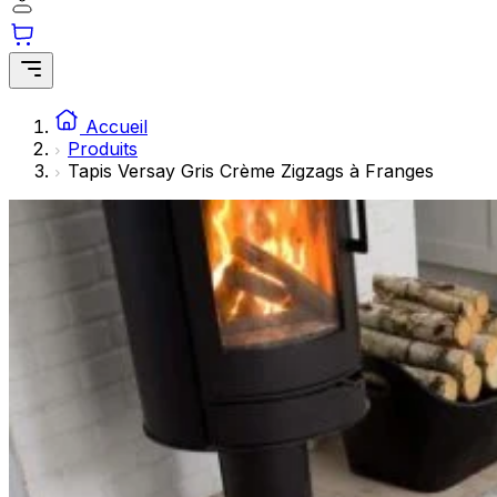
Les cookies statistiques aident les propriétaires de sites w
rapportant des informations de manière anonyme.
Marketing
Les cookies marketing sont utilisés pour suivre les utilisate
Accueil
engageantes pour l'utilisateur individuel et, par conséquent,
Produits
Tapis Versay Gris Crème Zigzags à Franges
Non classés
Les cookies non classés sont des cookies qui sont en process