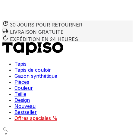
30 JOURS POUR RETOURNER
LIVRAISON GRATUITE
Nous utilisons des cookies pour personnaliser le contenu et 
Nous partageons également des informations sur votre utilisa
EXPÉDITION EN 24 HEURES
partenaires peuvent combiner ces informations avec d'autres
utilisation de leurs services.
Tapis
Indispensables
Tapis de couloir
Gazon synthétique
Les cookies indispensables sont cruciaux pour les fonction
ne stockent aucune donnée permettant d'identifier personnel
Pièces
Couleur
Taille
Préférences
Design
Nouveau
Les cookies liés aux préférences permettent au site de se s
comme votre langue préférée ou la région dans laquelle vo
Bestseller
Offres spéciales %
Statistiques