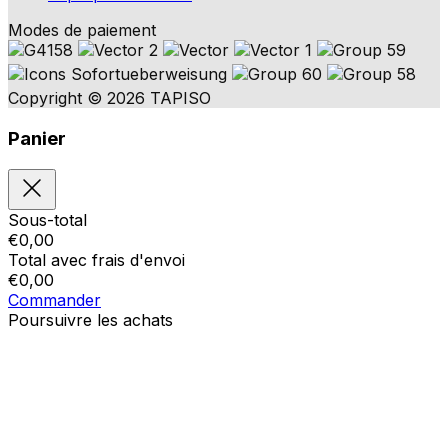
Modes de paiement
Copyright © 2026 TAPISO
Panier
Sous-total
€
0,00
Total avec frais d'envoi
€
0,00
Commander
Poursuivre les achats
Ordres
Le panier est vide
Addresses
Détails du compte
Sous-total
Mot de passe oublié