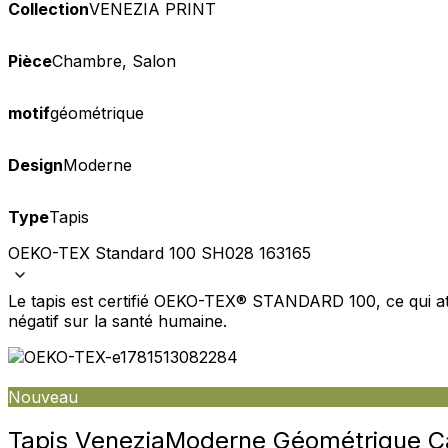
Collection
VENEZIA PRINT
Pièce
Chambre, Salon
motif
géométrique
Nous utilisons des cookies pour 
Design
Moderne
Nous partageons également des i
partenaires peuvent combiner ce
utilisation de leurs services.
Type
Tapis
OEKO-TEX Standard 100 SH028 163165
Indispensables
Le tapis est certifié OEKO-TEX® STANDARD 100, ce qui att
Les cookies indispensables sont
négatif sur la santé humaine.
ne stockent aucune donnée perme
Préférences
Nouveau
Les cookies liés aux préférence
comme votre langue préférée ou
Tapis Venezia
Moderne Géométrique Ca