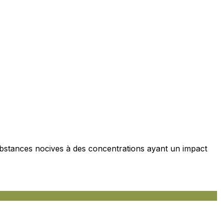
ociaux et analyser notre trafic.
licitaires et analytiques. Ces
ollectées lors de votre
ubstances nocives à des concentrations ayant un impact
me prévu sans eux. Ces cookies
ou le fonctionnement du site,