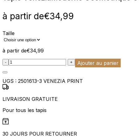
Statistiques
à partir de
€
34,99
Les cookies statistiques aident 
rapportant des informations d
Taille
Marketing
Les cookies marketing sont utili
à partir de
€
34,99
engageantes pour l'utilisateur i
:product_name quantity
-
+
Ajouter au panier
Non classés
UGS :
2501613-3 VENEZIA PRINT
Les cookies non classés sont des
LIVRAISON GRATUITE
Rejeter
Pour tous les tapis
30 JOURS POUR RETOURNER