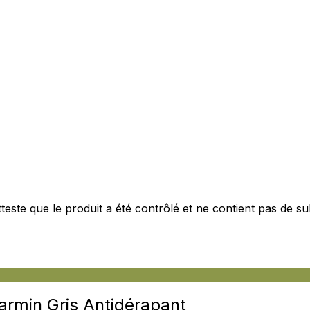
personnaliser le contenu et les annonces, offrir des fonctionnalités de réseaux s
nformations sur votre utilisation de notre site avec nos partenaires sociaux, pub
s informations avec d'autres données que vous leur avez fournies ou qu'ils ont c
este que le produit a été contrôlé et ne contient pas de s
 cruciaux pour les fonctions de base du site et le site ne fonctionnera pas com
ttant d'identifier personnellement un utilisateur.
s permettent au site de se souvenir des informations qui modifient l'apparence 
 la région dans laquelle vous vous trouvez.
rmin Gris Antidérapant