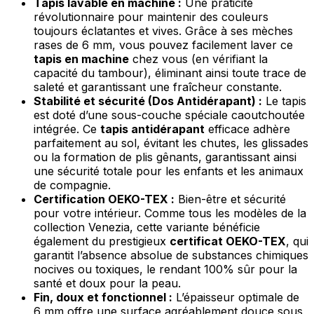
Tapis lavable en machine :
Une praticité
révolutionnaire pour maintenir des couleurs
toujours éclatantes et vives. Grâce à ses mèches
rases de 6 mm, vous pouvez facilement laver ce
tapis en machine
chez vous (en vérifiant la
capacité du tambour), éliminant ainsi toute trace de
saleté et garantissant une fraîcheur constante.
Stabilité et sécurité (Dos Antidérapant) :
Le tapis
est doté d’une sous-couche spéciale caoutchoutée
intégrée. Ce
tapis antidérapant
efficace adhère
parfaitement au sol, évitant les chutes, les glissades
ou la formation de plis gênants, garantissant ainsi
une sécurité totale pour les enfants et les animaux
de compagnie.
Certification OEKO-TEX :
Bien-être et sécurité
pour votre intérieur. Comme tous les modèles de la
collection Venezia, cette variante bénéficie
également du prestigieux
certificat OEKO-TEX
, qui
garantit l’absence absolue de substances chimiques
nocives ou toxiques, le rendant 100% sûr pour la
santé et doux pour la peau.
Fin, doux et fonctionnel :
L’épaisseur optimale de
6 mm offre une surface agréablement douce sous