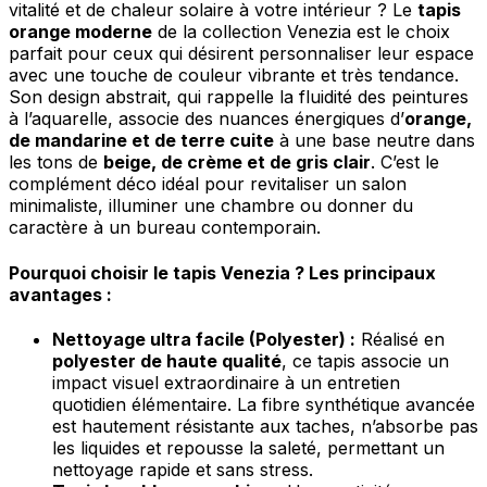
vitalité et de chaleur solaire à votre intérieur ? Le
tapis
Rejeter
orange moderne
de la collection Venezia est le choix
Enregistrer mes préférences
parfait pour ceux qui désirent personnaliser leur espace
avec une touche de couleur vibrante et très tendance.
Accepter tout
Son design abstrait, qui rappelle la fluidité des peintures
à l’aquarelle, associe des nuances énergiques d’
orange,
de mandarine et de terre cuite
à une base neutre dans
les tons de
beige, de crème et de gris clair
. C’est le
complément déco idéal pour revitaliser un salon
minimaliste, illuminer une chambre ou donner du
caractère à un bureau contemporain.
Pourquoi choisir le tapis Venezia ? Les principaux
avantages :
Nettoyage ultra facile (Polyester) :
Réalisé en
polyester de haute qualité
, ce tapis associe un
impact visuel extraordinaire à un entretien
quotidien élémentaire. La fibre synthétique avancée
est hautement résistante aux taches, n’absorbe pas
les liquides et repousse la saleté, permettant un
nettoyage rapide et sans stress.