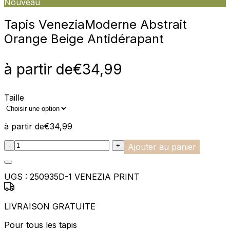
Nouveau
Tapis Venezia
Moderne Abstrait
Orange Beige Antidérapant
à partir de
€
34,99
Taille
à partir de
€
34,99
:product_name quantity
-
+
Ajouter au panier
UGS :
250935D-1 VENEZIA PRINT
LIVRAISON GRATUITE
Pour tous les tapis