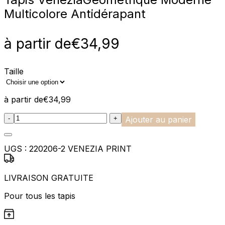
Multicolore Antidérapant
à partir de
€
34,99
Taille
à partir de
€
34,99
:product_name quantity
-
+
Ajouter au panier
UGS :
220206-2 VENEZIA PRINT
LIVRAISON GRATUITE
Pour tous les tapis