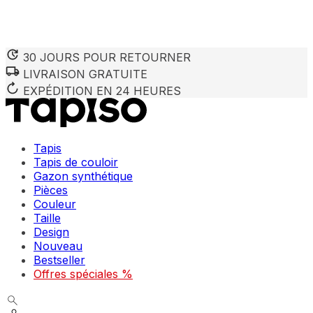
30 JOURS POUR RETOURNER
LIVRAISON GRATUITE
Nous utilisons des cookies pour personnaliser le contenu et 
Nous partageons également des informations sur votre utilisa
EXPÉDITION EN 24 HEURES
partenaires peuvent combiner ces informations avec d'autres
utilisation de leurs services.
Tapis
Indispensables
Tapis de couloir
Gazon synthétique
Les cookies indispensables sont cruciaux pour les fonction
ne stockent aucune donnée permettant d'identifier personnel
Pièces
Couleur
Taille
Préférences
Design
Nouveau
Les cookies liés aux préférences permettent au site de se s
comme votre langue préférée ou la région dans laquelle vo
Bestseller
Offres spéciales %
Statistiques