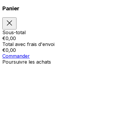
Panier
Sous-total
€
0,00
Total avec frais d'envoi
€
0,00
Commander
Poursuivre les achats
Ordres
Le panier est vide
Addresses
Détails du compte
Sous-total
Mot de passe oublié
€
0,00
Total avec frais d'envoi
€
0,00
Afficher le panier
Sortie de caisse