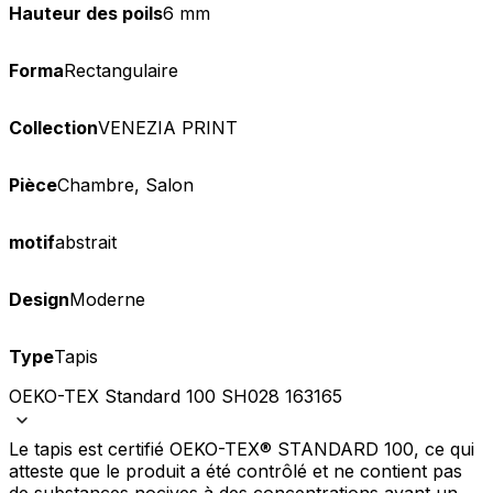
Hauteur des poils
6 mm
Forma
Rectangulaire
Collection
VENEZIA PRINT
Pièce
Chambre, Salon
motif
abstrait
Design
Moderne
Type
Tapis
OEKO-TEX Standard 100 SH028 163165
Le tapis est certifié OEKO-TEX® STANDARD 100, ce qui
atteste que le produit a été contrôlé et ne contient pas
de substances nocives à des concentrations ayant un