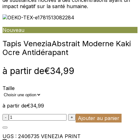
impact négatif sur la santé humaine.
Nouveau
Tapis Venezia
Abstrait Moderne Kaki
Ocre Antidérapant
à partir de
€
34,99
Taille
à partir de
€
34,99
:product_name quantity
-
+
Ajouter au panier
UGS :
2406735 VENEZIA PRINT