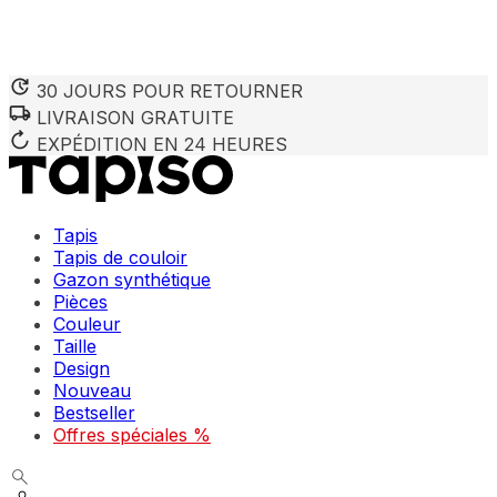
30 JOURS POUR RETOURNER
LIVRAISON GRATUITE
Nous utilisons des cookies pour personnaliser le contenu et 
Nous partageons également des informations sur votre utilisa
EXPÉDITION EN 24 HEURES
partenaires peuvent combiner ces informations avec d'autres
utilisation de leurs services.
Tapis
Indispensables
Tapis de couloir
Gazon synthétique
Les cookies indispensables sont cruciaux pour les fonction
ne stockent aucune donnée permettant d'identifier personnel
Pièces
Couleur
Taille
Préférences
Design
Nouveau
Les cookies liés aux préférences permettent au site de se s
comme votre langue préférée ou la région dans laquelle vo
Bestseller
Offres spéciales %
Statistiques