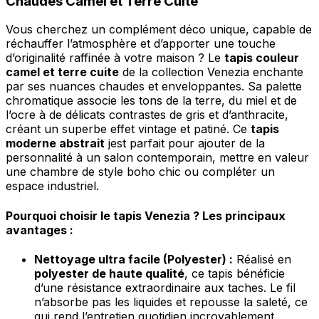
Chaudes Camel et Terre Cuite
Rejeter
Vous cherchez un complément déco unique, capable de
Enregistrer mes préférences
réchauffer l’atmosphère et d’apporter une touche
d’originalité raffinée à votre maison ? Le
tapis couleur
Accepter tout
camel et terre cuite
de la collection Venezia enchante
par ses nuances chaudes et enveloppantes. Sa palette
chromatique associe les tons de la terre, du miel et de
l’ocre à de délicats contrastes de gris et d’anthracite,
créant un superbe effet vintage et patiné. Ce
tapis
moderne abstrait
jest parfait pour ajouter de la
personnalité à un salon contemporain, mettre en valeur
une chambre de style boho chic ou compléter un
espace industriel.
Pourquoi choisir le tapis Venezia ? Les principaux
avantages :
Nettoyage ultra facile (Polyester) :
Réalisé en
polyester de haute qualité
, ce tapis bénéficie
d’une résistance extraordinaire aux taches. Le fil
n’absorbe pas les liquides et repousse la saleté, ce
qui rend l’entretien quotidien incroyablement