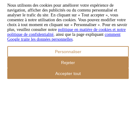
Nous utilisons des cookies pour améliorer votre expérience de
navigation, afficher des publicités ou du contenu personnalisé et
analyser le trafic du site. En cliquant sur « Tout accepter », vous
consentez à notre utilisation des cookies. Vous pouvez modifier votre
choix à tout moment en cliquant sur « Personnaliser ». Pour en savoir
plus, veuillez consulter notre
politique en matière de cookies et notre
politique de confidentialité
, ainsi que la page expliquant
comment
Google traite les données personnelles
.
Personnaliser
Rejeter
Accepter tout
Ordres
Le panier est vide
Addresses
Détails du compte
Sous-total
Mot de passe oublié
€
0,00
Total avec frais d'envoi
€
0,00