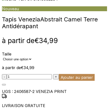
Nouveau
Tapis Venezia
Abstrait Camel Terre
Antidérapant
à partir de
€
34,99
Taille
à partir de
€
34,99
:product_name quantity
-
+
Ajouter au panier
UGS :
2406587-2 VENEZIA PRINT
LIVRAISON GRATUITE