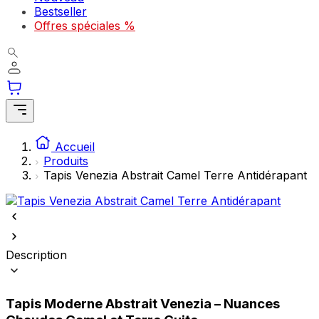
Bestseller
comme votre langue préférée ou la région dans laquelle vous vous
trouvez.
Offres spéciales %
Statistiques
Les cookies statistiques aident les propriétaires de sites web à
comprendre comment les visiteurs interagissent avec les sites en
collectant et en rapportant des informations de manière anonyme.
Marketing
Accueil
Produits
Les cookies marketing sont utilisés pour suivre les utilisateurs sur les
Tapis Venezia Abstrait Camel Terre Antidérapant
sites web. Le but est d'afficher des publicités qui sont pertinentes et
engageantes pour l'utilisateur individuel et, par conséquent, plus
précieuses pour les éditeurs et les annonceurs tiers.
Non classés
Description
Les cookies non classés sont des cookies qui sont en processus de
classification, en collaboration avec les fournisseurs de cookies
individuels.
Tapis Moderne Abstrait Venezia – Nuances