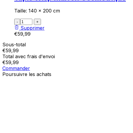
Taille: 140 x 200 cm
:product_name quantity
-
+
Supprimer
€
59,99
Sous-total
€
59,99
Total avec frais d'envoi
€
59,99
Commander
Poursuivre les achats
Ordres
Addresses
Détails du compte
Tapis Wisp
Marron Géométrique
Mot de passe oublié
Taille: 140 x 200 cm