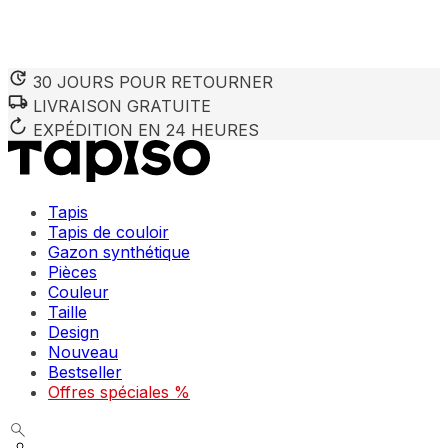
30 JOURS POUR RETOURNER
LIVRAISON GRATUITE
Nous utilisons des cookies pour personnaliser le contenu et 
Nous partageons également des informations sur votre utilisa
EXPÉDITION EN 24 HEURES
partenaires peuvent combiner ces informations avec d'autres
utilisation de leurs services.
Tapis
Indispensables
Tapis de couloir
Gazon synthétique
Les cookies indispensables sont cruciaux pour les fonction
ne stockent aucune donnée permettant d'identifier personnel
Pièces
Couleur
Taille
Préférences
Design
Nouveau
Les cookies liés aux préférences permettent au site de se s
comme votre langue préférée ou la région dans laquelle vo
Bestseller
Offres spéciales %
Statistiques