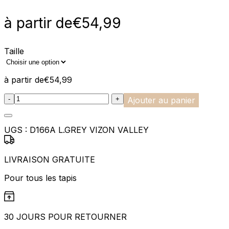
à partir de
€
54,99
Taille
à partir de
€
54,99
:product_name quantity
-
+
Ajouter au panier
UGS :
D166A L.GREY VIZON VALLEY
LIVRAISON GRATUITE
Pour tous les tapis
30 JOURS POUR RETOURNER