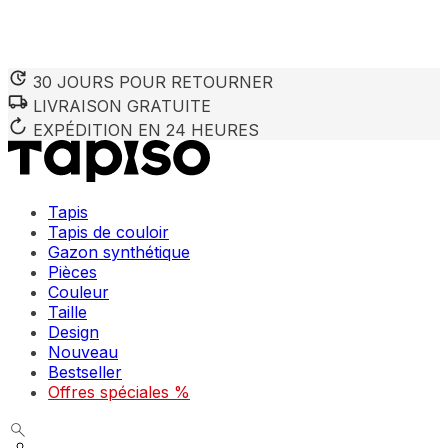
30 JOURS POUR RETOURNER
LIVRAISON GRATUITE
Nous utilisons des cookies pour personnaliser le contenu et 
Nous partageons également des informations sur votre utilisa
EXPÉDITION EN 24 HEURES
partenaires peuvent combiner ces informations avec d'autres
utilisation de leurs services.
Tapis
Indispensables
Tapis de couloir
Gazon synthétique
Les cookies indispensables sont cruciaux pour les fonction
ne stockent aucune donnée permettant d'identifier personnel
Pièces
Couleur
Taille
Préférences
Design
Nouveau
Les cookies liés aux préférences permettent au site de se s
comme votre langue préférée ou la région dans laquelle vo
Bestseller
Offres spéciales %
Statistiques