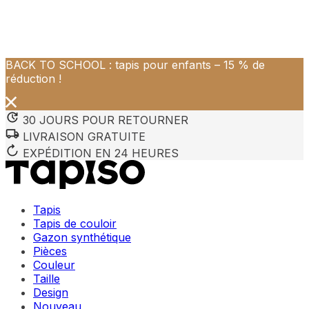
BACK TO SCHOOL : tapis pour enfants – 15 % de
Nous utilisons des cookies pour personnaliser le contenu et 
réduction !
Nous partageons également des informations sur votre utilisa
partenaires peuvent combiner ces informations avec d'autres
utilisation de leurs services.
30 JOURS POUR RETOURNER
LIVRAISON GRATUITE
Indispensables
EXPÉDITION EN 24 HEURES
Les cookies indispensables sont cruciaux pour les fonction
ne stockent aucune donnée permettant d'identifier personnel
Tapis
Préférences
Tapis de couloir
Gazon synthétique
Les cookies liés aux préférences permettent au site de se s
Pièces
comme votre langue préférée ou la région dans laquelle vo
Couleur
Taille
Statistiques
Design
Nouveau