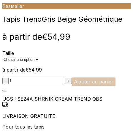
Bestseller
Tapis Trend
Gris Beige Géométrique
à partir de
€
54,99
Taille
à partir de
€
54,99
:product_name quantity
-
+
Ajouter au panier
UGS :
SE24A SHRNIK CREAM TREND QBS
LIVRAISON GRATUITE
Pour tous les tapis