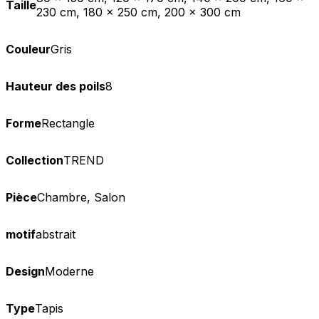
Taille
230 cm, 180 x 250 cm, 200 x 300 cm
Couleur
Gris
Hauteur des poils
8
Forme
Rectangle
Collection
TREND
Pièce
Chambre, Salon
motif
abstrait
Design
Moderne
Type
Tapis