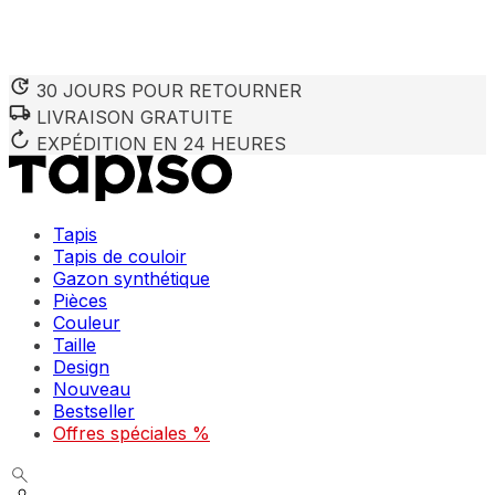
30 JOURS POUR RETOURNER
LIVRAISON GRATUITE
Nous utilisons des cookies pour personnaliser le contenu et 
Nous partageons également des informations sur votre utilisa
EXPÉDITION EN 24 HEURES
partenaires peuvent combiner ces informations avec d'autres
utilisation de leurs services.
Tapis
Indispensables
Tapis de couloir
Gazon synthétique
Les cookies indispensables sont cruciaux pour les fonction
ne stockent aucune donnée permettant d'identifier personnel
Pièces
Couleur
Taille
Préférences
Design
Nouveau
Les cookies liés aux préférences permettent au site de se s
comme votre langue préférée ou la région dans laquelle vo
Bestseller
Offres spéciales %
Statistiques