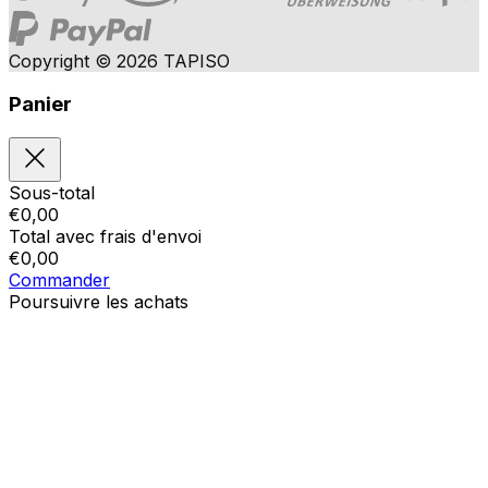
Copyright © 2026 TAPISO
Panier
Sous-total
€
0,00
Total avec frais d'envoi
€
0,00
Commander
Poursuivre les achats
Ordres
Le panier est vide
Addresses
Détails du compte
Sous-total
Mot de passe oublié
€
0,00
Total avec frais d'envoi