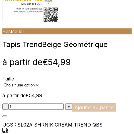
Bestseller
Tapis Trend
Beige Géométrique
à partir de
€
54,99
Taille
à partir de
€
54,99
:product_name quantity
-
+
Ajouter au panier
UGS :
SL02A SHRNIK CREAM TREND QBS