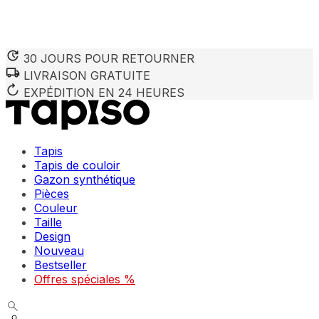
30 JOURS POUR RETOURNER
LIVRAISON GRATUITE
Nous utilisons des cookies pour personnaliser le contenu et 
Nous partageons également des informations sur votre utilisa
EXPÉDITION EN 24 HEURES
partenaires peuvent combiner ces informations avec d'autres
utilisation de leurs services.
Tapis
Indispensables
Tapis de couloir
Gazon synthétique
Les cookies indispensables sont cruciaux pour les fonction
ne stockent aucune donnée permettant d'identifier personnel
Pièces
Couleur
Taille
Préférences
Design
Nouveau
Les cookies liés aux préférences permettent au site de se s
comme votre langue préférée ou la région dans laquelle vo
Bestseller
Offres spéciales %
Statistiques