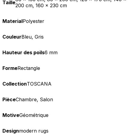
Taille
200 cm, 160 x 230 cm
Material
Polyester
Couleur
Bleu, Gris
Hauteur des poils
6 mm
Forme
Rectangle
Collection
TOSCANA
Pièce
Chambre, Salon
Motive
Géométrique
Design
modern rugs