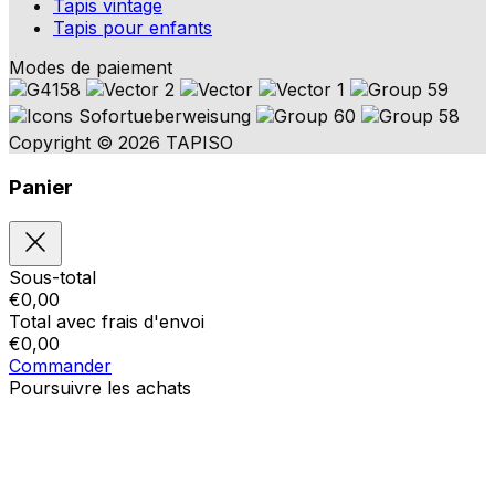
Tapis vintage
Tapis pour enfants
Modes de paiement
Copyright © 2026 TAPISO
Panier
Sous-total
€
0,00
Total avec frais d'envoi
€
0,00
Commander
Poursuivre les achats
Ordres
Le panier est vide
Addresses