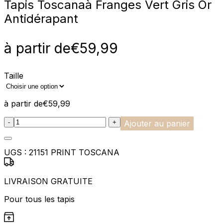
Tapis Toscana
à Franges Vert Gris Or
Antidérapant
à partir de
€
59,99
Taille
à partir de
€
59,99
:product_name quantity
-
+
Ajouter au panier
UGS :
21151 PRINT TOSCANA
LIVRAISON GRATUITE
Pour tous les tapis