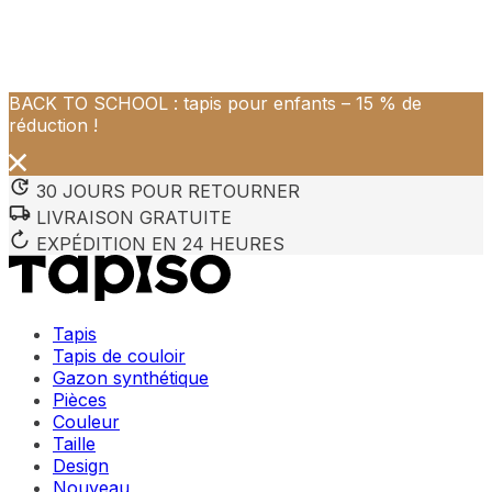
BACK TO SCHOOL : tapis pour enfants – 15 % de
Nous utilisons des cookies pour personnaliser le contenu et 
réduction !
Nous partageons également des informations sur votre utilisa
partenaires peuvent combiner ces informations avec d'autres
utilisation de leurs services.
30 JOURS POUR RETOURNER
LIVRAISON GRATUITE
Indispensables
EXPÉDITION EN 24 HEURES
Les cookies indispensables sont cruciaux pour les fonction
ne stockent aucune donnée permettant d'identifier personnel
Tapis
Préférences
Tapis de couloir
Gazon synthétique
Les cookies liés aux préférences permettent au site de se s
Pièces
comme votre langue préférée ou la région dans laquelle vo
Couleur
Taille
Statistiques
Design
Nouveau