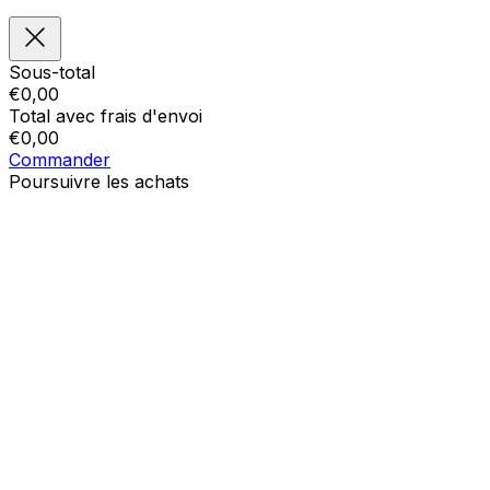
Sous-total
€
0,00
Total avec frais d'envoi
€
0,00
Commander
Poursuivre les achats
Ordres
Le panier est vide
Addresses
Détails du compte
Sous-total
Mot de passe oublié
€
0,00
Total avec frais d'envoi
€
0,00
Afficher le panier
Sortie de caisse