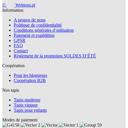
©
Webtom.pl
Information
A propos de nous
Politique de confidentialité
Conditions générales d’utilisation
Paiement et expédition
GPSR
FAQ
Contact
Règlement de la promotion SOLDES D’ÉTÉ
Coopération
Pour les blogueurs
Coopération B2B
Nos tapis
Tapis moderne
Tapis vintage
Tapis pour enfants
Modes de paiement