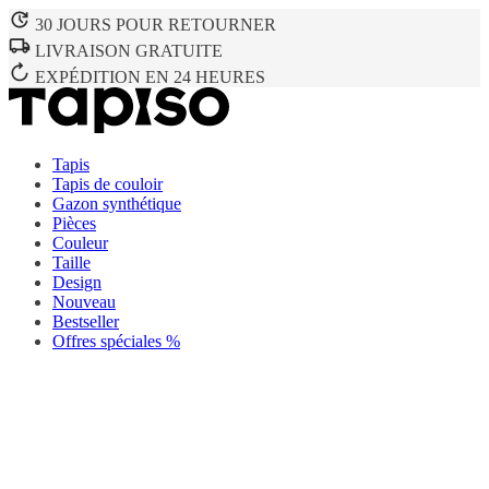
30 JOURS POUR RETOURNER
LIVRAISON GRATUITE
EXPÉDITION EN 24 HEURES
Tapis
Tapis de couloir
Gazon synthétique
Pièces
Couleur
Taille
Design
Nouveau
Bestseller
Offres spéciales %