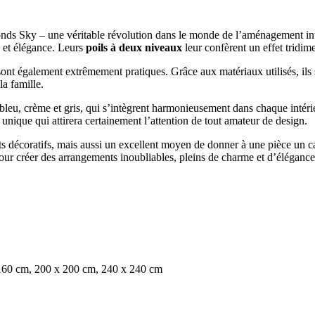
onds Sky – une véritable révolution dans le monde de l’aménagement intér
é
et élégance. Leurs
poils à deux niveaux
leur confèrent un effet tridi
sont également extrêmement pratiques. Grâce aux matériaux utilisés, ils 
la famille.
bleu, crème et gris, qui s’intègrent harmonieusement dans chaque intérie
unique qui attirera certainement l’attention de tout amateur de design.
ts décoratifs, mais aussi un excellent moyen de donner à une pièce un c
our créer des arrangements inoubliables, pleins de charme et d’élégance
160 cm, 200 x 200 cm, 240 x 240 cm