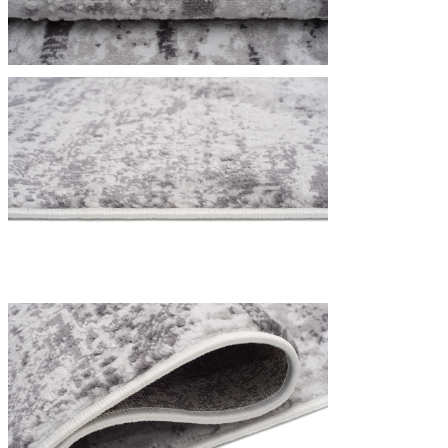
Nous utilisons des cookies pour 
Nous partageons également des i
partenaires peuvent combiner ce
utilisation de leurs services.
Indispensables
Les cookies indispensables sont
ne stockent aucune donnée perme
Préférences
Les cookies liés aux préférence
comme votre langue préférée ou