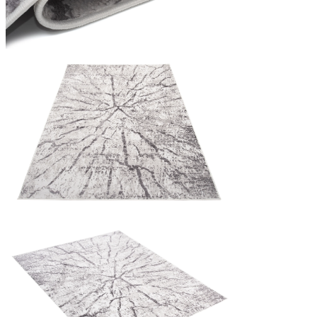
Statistiques
Les cookies statistiques aident 
rapportant des informations d
Marketing
Les cookies marketing sont utili
engageantes pour l'utilisateur i
Non classés
Les cookies non classés sont des
Rejeter