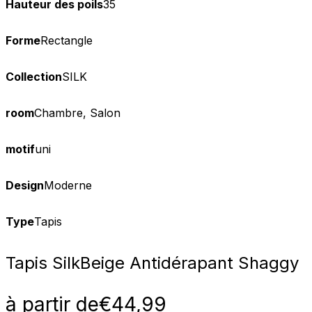
Hauteur des poils
35
Forme
Rectangle
Collection
SILK
room
Chambre, Salon
motif
uni
Design
Moderne
Type
Tapis
Tapis Silk
Beige Antidérapant Shaggy
à partir de
€
44,99