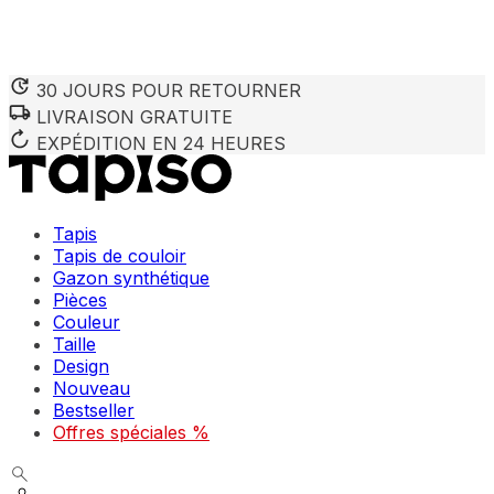
30 JOURS POUR RETOURNER
LIVRAISON GRATUITE
Nous utilisons des cookies pour personnaliser le contenu et 
Nous partageons également des informations sur votre utilisa
EXPÉDITION EN 24 HEURES
partenaires peuvent combiner ces informations avec d'autres
utilisation de leurs services.
Tapis
Indispensables
Tapis de couloir
Gazon synthétique
Les cookies indispensables sont cruciaux pour les fonction
ne stockent aucune donnée permettant d'identifier personnel
Pièces
Couleur
Taille
Préférences
Design
Nouveau
Les cookies liés aux préférences permettent au site de se s
comme votre langue préférée ou la région dans laquelle vo
Bestseller
Offres spéciales %
Statistiques