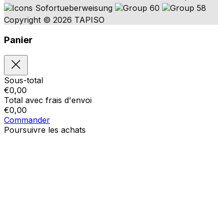
Copyright © 2026 TAPISO
Panier
Sous-total
€
0,00
Total avec frais d'envoi
€
0,00
Commander
Poursuivre les achats
Ordres
Le panier est vide
Addresses
Détails du compte
Sous-total
Mot de passe oublié
€
0,00
Total avec frais d'envoi
€
0,00