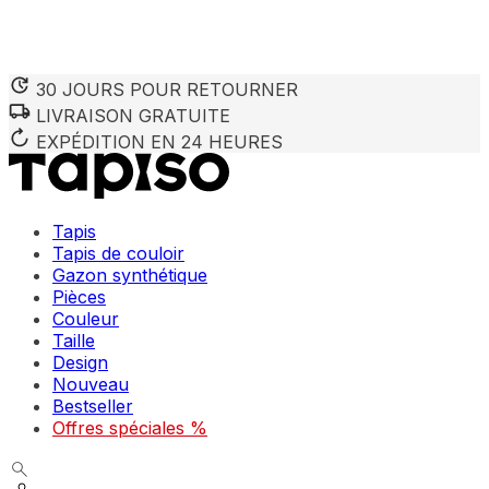
30 JOURS POUR RETOURNER
LIVRAISON GRATUITE
Nous utilisons des cookies pour personnaliser le contenu et 
Nous partageons également des informations sur votre utilisa
EXPÉDITION EN 24 HEURES
partenaires peuvent combiner ces informations avec d'autres
utilisation de leurs services.
Tapis
Indispensables
Tapis de couloir
Gazon synthétique
Les cookies indispensables sont cruciaux pour les fonction
ne stockent aucune donnée permettant d'identifier personnel
Pièces
Couleur
Taille
Préférences
Design
Nouveau
Les cookies liés aux préférences permettent au site de se s
comme votre langue préférée ou la région dans laquelle vo
Bestseller
Offres spéciales %
Statistiques