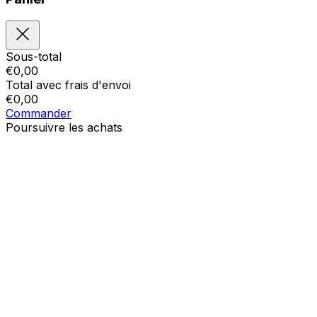
Sous-total
€
0,00
Total avec frais d'envoi
€
0,00
Commander
Poursuivre les achats
Ordres
Le panier est vide
Addresses
Détails du compte
Sous-total
Mot de passe oublié
€
0,00
Total avec frais d'envoi
€
0,00
Afficher le panier
Sortie de caisse