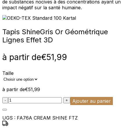
de substances nocives à des concentrations ayant un
impact négatif sur la santé humaine.
Tapis Shine
Gris Or Géométrique
Lignes Effet 3D
à partir de
€
51,99
Taille
à partir de
€
51,99
:product_name quantity
-
+
Ajouter au panier
UGS :
FA76A CREAM SHINE FTZ