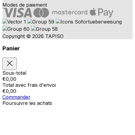
Modes de paiement
Copyright © 2026 TAPISO
Panier
Sous-total
€
0,00
Total avec frais d'envoi
€
0,00
Commander
Poursuivre les achats
Ordres
Le panier est vide
Addresses
Détails du compte