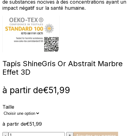
de substances nocives à des concentrations ayant un
impact négatif sur la santé humaine.
Tapis Shine
Gris Or Abstrait Marbre
Effet 3D
à partir de
€
51,99
Taille
à partir de
€
51,99
:product_name quantity
-
+
Ajouter au panier