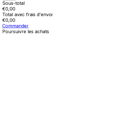
Sous-total
€
0,00
Total avec frais d'envoi
€
0,00
Commander
Poursuivre les achats
Ordres
Le panier est vide
Addresses
Détails du compte
Sous-total
Mot de passe oublié
€
0,00
Total avec frais d'envoi
€
0,00
Afficher le panier
Sortie de caisse