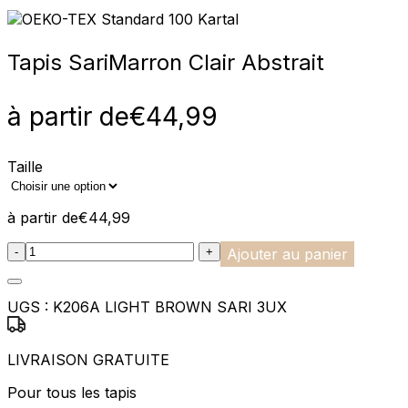
Tapis Sari
Marron Clair Abstrait
à partir de
€
44,99
Taille
à partir de
€
44,99
:product_name quantity
-
+
Ajouter au panier
UGS :
K206A LIGHT BROWN SARI 3UX
LIVRAISON GRATUITE
Pour tous les tapis