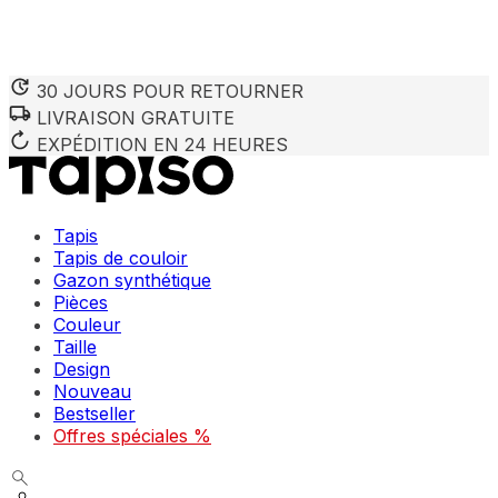
30 JOURS POUR RETOURNER
LIVRAISON GRATUITE
Nous utilisons des cookies pour personnaliser le contenu et 
Nous partageons également des informations sur votre utilisa
EXPÉDITION EN 24 HEURES
partenaires peuvent combiner ces informations avec d'autres
utilisation de leurs services.
Tapis
Indispensables
Tapis de couloir
Gazon synthétique
Les cookies indispensables sont cruciaux pour les fonction
ne stockent aucune donnée permettant d'identifier personnel
Pièces
Couleur
Taille
Préférences
Design
Nouveau
Les cookies liés aux préférences permettent au site de se s
comme votre langue préférée ou la région dans laquelle vo
Bestseller
Offres spéciales %
Statistiques