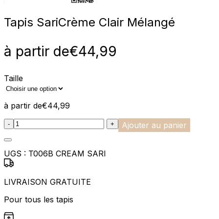
Tapis Sari
Crème Clair Mélangé
à partir de
€
44,99
Taille
à partir de
€
44,99
:product_name quantity
-
+
Ajouter au panier
UGS :
T006B CREAM SARI
LIVRAISON GRATUITE
Pour tous les tapis