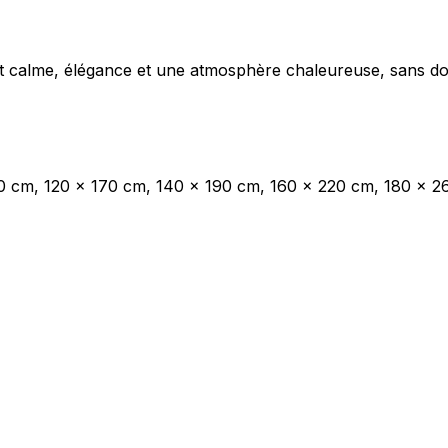
les propriétaires de sites web à comprendre comment les visiteurs interagissent av
t calme, élégance et une atmosphère chaleureuse, sans do
e manière anonyme.
sés pour suivre les utilisateurs sur les sites web. Le but est d'afficher des public
0 cm, 120 x 170 cm, 140 x 190 cm, 160 x 220 cm, 180 x 
ndividuel et, par conséquent, plus précieuses pour les éditeurs et les annonceurs t
 cookies qui sont en processus de classification, en collaboration avec les fourn
Enregistrer mes préférences