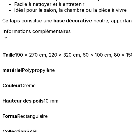
Facile à nettoyer et à entretenir
Idéal pour le salon, la chambre ou la pièce à vivre
Statistiques
Les cookies statistiques aident 
Ce tapis constitue une
base décorative
neutre, apportan
rapportant des informations d
Informations complémentaires
Marketing
Les cookies marketing sont utili
Taille
190 x 270 cm, 220 x 320 cm, 60 x 100 cm, 80 x 15
engageantes pour l'utilisateur i
Non classés
matériel
Polypropylène
Les cookies non classés sont des
Couleur
Crème
Rejeter
Hauteur des poils
10 mm
Forma
Rectangulaire
Collection
SARI