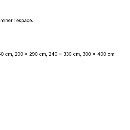
ec les sites en collectant et en
miner l’espace.
ités qui sont pertinentes et
260 cm, 200 x 290 cm, 240 x 330 cm, 300 x 400 cm
iers.
isseurs de cookies individuels.
Accepter tout