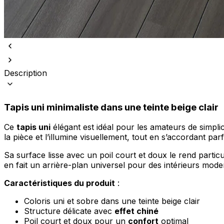
Description
Nous utilisons des cookies pour 
Nous partageons également des i
partenaires peuvent combiner ce
Tapis uni minimaliste dans une teinte beige clair
utilisation de leurs services.
Ce
tapis uni
élégant est idéal pour les amateurs de simplici
la pièce et l’illumine visuellement, tout en s’accordant pa
Indispensables
Sa surface lisse avec un poil court et doux le rend partic
Les cookies indispensables sont
en fait un arrière-plan universel pour des intérieurs mode
ne stockent aucune donnée perme
Caractéristiques du produit
:
Préférences
Coloris uni et sobre dans une teinte beige clair
Les cookies liés aux préférence
Structure délicate avec
effet chiné
comme votre langue préférée ou
Poil court et doux pour un
confort
optimal