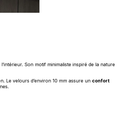
ociaux et analyser notre trafic.
licitaires et analytiques. Ces
ollectées lors de votre
’intérieur. Son motif minimaliste inspiré de la nature
idien. Le velours d’environ 10 mm assure un
confort
ènes.
me prévu sans eux. Ces cookies
ou le fonctionnement du site,