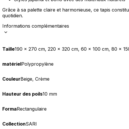
Grâce à sa palette claire et harmonieuse, ce tapis consti
Statistiques
quotidien.
Les cookies statistiques aident 
rapportant des informations d
Informations complémentaires
Marketing
Taille
190 x 270 cm, 220 x 320 cm, 60 x 100 cm, 80 x 15
Les cookies marketing sont utili
engageantes pour l'utilisateur i
matériel
Polypropylène
Non classés
Les cookies non classés sont des
Couleur
Beige, Crème
Hauteur des poils
10 mm
Rejeter
Forma
Rectangulaire
Collection
SARI