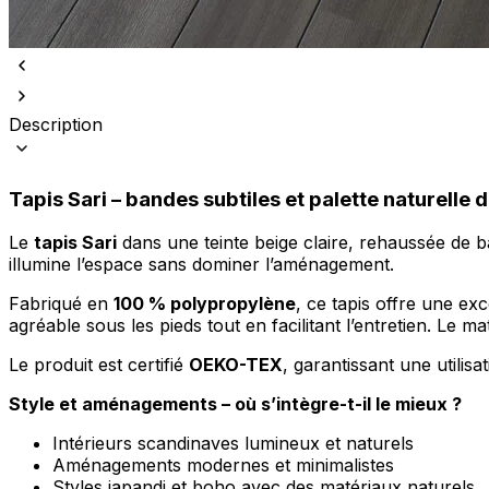
Description
Nous utilisons des cookies pour 
Tapis Sari – bandes subtiles et palette naturelle 
Nous partageons également des i
partenaires peuvent combiner ce
utilisation de leurs services.
Le
tapis Sari
dans une teinte beige claire, rehaussée de ban
illumine l’espace sans dominer l’aménagement.
Fabriqué en
100 % polypropylène
, ce tapis offre une ex
Indispensables
agréable sous les pieds tout en facilitant l’entretien. Le mat
Les cookies indispensables sont
ne stockent aucune donnée perme
Le produit est certifié
OEKO-TEX
, garantissant une utilisa
Style et aménagements – où s’intègre-t-il le mieux ?
Préférences
Intérieurs scandinaves lumineux et naturels
Les cookies liés aux préférence
Aménagements modernes et minimalistes
comme votre langue préférée ou
Styles japandi et boho avec des matériaux naturels