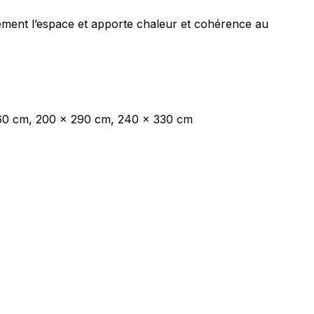
lement l’espace et apporte chaleur et cohérence au
ec les sites en collectant et en
260 cm, 200 x 290 cm, 240 x 330 cm
ités qui sont pertinentes et
iers.
isseurs de cookies individuels.
Accepter tout