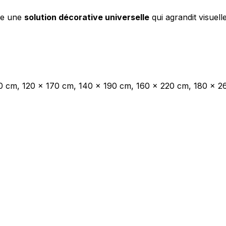
tue une
solution décorative universelle
qui agrandit visuel
les propriétaires de sites web à comprendre comment les visiteurs interagissent av
e manière anonyme.
0 cm, 120 x 170 cm, 140 x 190 cm, 160 x 220 cm, 180 x 
sés pour suivre les utilisateurs sur les sites web. Le but est d'afficher des public
ndividuel et, par conséquent, plus précieuses pour les éditeurs et les annonceurs t
 cookies qui sont en processus de classification, en collaboration avec les fourn
Enregistrer mes préférences