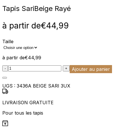
Tapis Sari
Beige Rayé
à partir de
€
44,99
Taille
à partir de
€
44,99
:product_name quantity
-
+
Ajouter au panier
UGS :
3436A BEIGE SARI 3UX
LIVRAISON GRATUITE
Pour tous les tapis