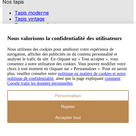
Nos tapis
Tapis moderne
Tapis vintage
Tapis pour enfants
Modes de paiement
Nous valorisons la confidentialité des utilisateurs
Nous utilisons des cookies pour améliorer votre expérience de
navigation, afficher des publicités ou du contenu personnalisé et
Copyright © 2026 TAPISO
analyser le trafic du site. En cliquant sur « Tout accepter », vous
consentez à notre utilisation des cookies. Vous pouvez modifier votre
Panier
choix à tout moment en cliquant sur « Personnaliser ». Pour en savoir
plus, veuillez consulter notre
politique en matière de cookies et notre
politique de confidentialité
, ainsi que la page expliquant
comment
Google traite les données personnelles
.
Sous-total
Personnaliser
€
0,00
Total avec frais d'envoi
Rejeter
€
0,00
Commander
Accepter tout
Poursuivre les achats