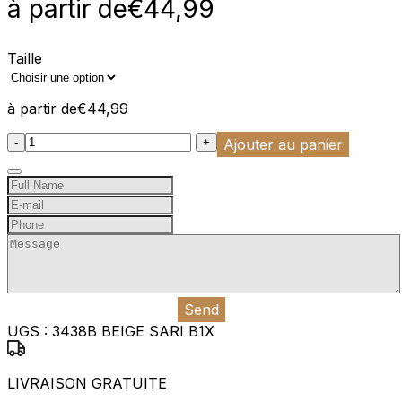
à partir de
€
44,99
Taille
à partir de
€
44,99
:product_name quantity
-
+
Ajouter au panier
Send
UGS :
3438B BEIGE SARI B1X
LIVRAISON GRATUITE