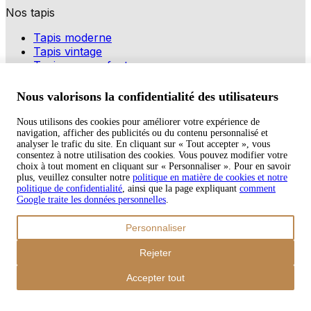
Nos tapis
Tapis moderne
Tapis vintage
Tapis pour enfants
Modes de paiement
Nous valorisons la confidentialité des utilisateurs
Nous utilisons des cookies pour améliorer votre expérience de
navigation, afficher des publicités ou du contenu personnalisé et
Copyright © 2026 TAPISO
analyser le trafic du site. En cliquant sur « Tout accepter », vous
consentez à notre utilisation des cookies. Vous pouvez modifier votre
Panier
choix à tout moment en cliquant sur « Personnaliser ». Pour en savoir
plus, veuillez consulter notre
politique en matière de cookies et notre
politique de confidentialité
, ainsi que la page expliquant
comment
Google traite les données personnelles
.
Sous-total
Personnaliser
€
0,00
Total avec frais d'envoi
Rejeter
€
0,00
Commander
Accepter tout
Poursuivre les achats