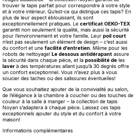
Rejeter
trouver le tapis parfait pour correspondre à votre style
et à votre intérieur. Qu’est-ce qui distingue ces tapis? En
Enregistrer mes préférences
plus de leur aspect éblouissant, ils sont
exceptionnellement pratiques. Le
certificat OEKO-TEX
Accepter tout
garantit non seulement la qualité, mais aussi la sécurité
pour l’environnement et votre famille. Leur
poil court
n’est pas seulement un élément de design – c’est aussi
du confort et une
facilité d’entretien
. Même pour les
robots de nettoyage!
Le dessous antidérapant
assure
la sécurité dans chaque pièce, et la
possibilité de
les
laver
à des températures allant jusqu’à 30 degrés offre
un confort exceptionnel. Vous n’avez plus à vous
soucier des taches ou des salissures éventuelles!
Que vous souhaitiez ajouter de la convivialité au salon,
de l’élégance à la chambre à coucher ou des touches de
couleur à la salle à manger – la collection de tapis
Noyan s’adaptera à chaque pièce. Laissez ces tapis
exceptionnels ajouter du style et du confort à votre
maison!
Informations complémentaires