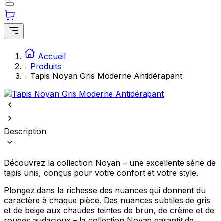
comme votre langue préférée ou la région dans laquelle vous vous
trouvez.
Statistiques
Accueil
Les cookies statistiques aident les propriétaires de sites web à
Produits
comprendre comment les visiteurs interagissent avec les sites en
collectant et en rapportant des informations de manière anonyme.
Tapis Noyan Gris Moderne Antidérapant
Marketing
Les cookies marketing sont utilisés pour suivre les utilisateurs sur les
sites web. Le but est d'afficher des publicités qui sont pertinentes et
Description
engageantes pour l'utilisateur individuel et, par conséquent, plus
précieuses pour les éditeurs et les annonceurs tiers.
Découvrez la collection Noyan – une excellente série de
Non classés
tapis unis, conçus pour votre confort et votre style.
Les cookies non classés sont des cookies qui sont en processus de
classification, en collaboration avec les fournisseurs de cookies
Plongez dans la richesse des nuances qui donnent du
individuels.
caractère à chaque pièce. Des nuances subtiles de gris
et de beige aux chaudes teintes de brun, de crème et de
rouges audacieux – la collection Noyan garantit de