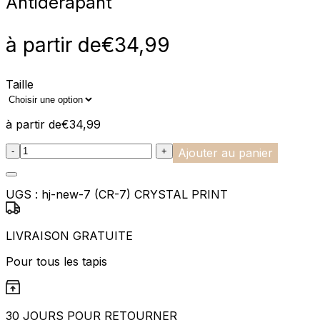
Antidérapant
à partir de
€
34,99
Taille
à partir de
€
34,99
:product_name quantity
-
+
Ajouter au panier
UGS :
hj-new-7 (CR-7) CRYSTAL PRINT
LIVRAISON GRATUITE
Pour tous les tapis
30 JOURS POUR RETOURNER