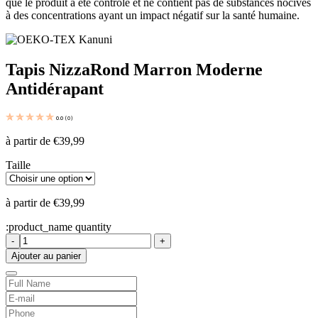
que le produit a été contrôlé et ne contient pas de substances nocives
à des concentrations ayant un impact négatif sur la santé humaine.
Tapis Nizza
Rond Marron Moderne
Antidérapant
0.0
(
0
)
à partir de
€
39,99
Taille
à partir de
€
39,99
:product_name quantity
-
+
Ajouter au panier