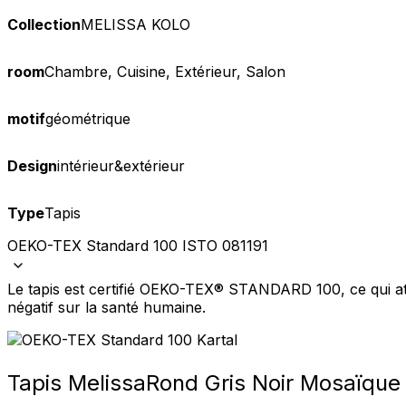
Collection
MELISSA KOLO
room
Chambre, Cuisine, Extérieur, Salon
motif
géométrique
Design
intérieur&extérieur
Type
Tapis
OEKO-TEX Standard 100 ISTO 081191
Le tapis est certifié OEKO-TEX® STANDARD 100, ce qui att
négatif sur la santé humaine.
Tapis Melissa
Rond Gris Noir Mosaïque I