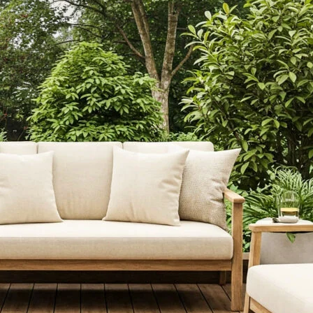
personnaliser le contenu et les annonces, offrir des fonctionnalités de réseaux s
nformations sur votre utilisation de notre site avec nos partenaires sociaux, pub
s informations avec d'autres données que vous leur avez fournies ou qu'ils ont c
 cruciaux pour les fonctions de base du site et le site ne fonctionnera pas com
ttant d'identifier personnellement un utilisateur.
s permettent au site de se souvenir des informations qui modifient l'apparence 
 la région dans laquelle vous vous trouvez.