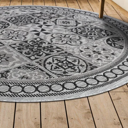
les propriétaires de sites web à comprendre comment les visiteurs interagissent av
e manière anonyme.
sés pour suivre les utilisateurs sur les sites web. Le but est d'afficher des public
ndividuel et, par conséquent, plus précieuses pour les éditeurs et les annonceurs t
 cookies qui sont en processus de classification, en collaboration avec les fourn
Enregistrer mes préférences