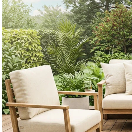
Nous utilisons des cookies pour 
Nous partageons également des i
partenaires peuvent combiner ce
utilisation de leurs services.
Indispensables
Les cookies indispensables sont
ne stockent aucune donnée perme
Préférences
Les cookies liés aux préférence
comme votre langue préférée ou