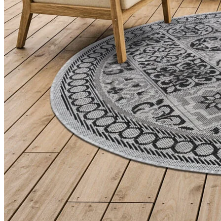
Statistiques
Les cookies statistiques aident 
rapportant des informations d
Marketing
Les cookies marketing sont utili
engageantes pour l'utilisateur i
Non classés
Les cookies non classés sont des
Rejeter