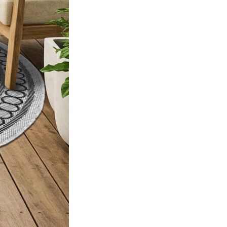
ec les sites en collectant et en
ités qui sont pertinentes et
iers.
isseurs de cookies individuels.
Accepter tout