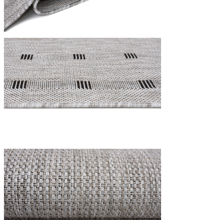
Nous utilisons des cookies pour 
Nous partageons également des i
partenaires peuvent combiner ce
utilisation de leurs services.
Indispensables
Les cookies indispensables sont
ne stockent aucune donnée perme
Préférences
Les cookies liés aux préférence
comme votre langue préférée ou