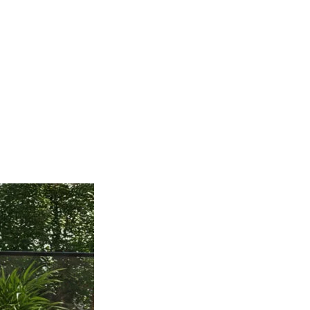
ec les sites en collectant et en
ités qui sont pertinentes et
iers.
isseurs de cookies individuels.
Accepter tout