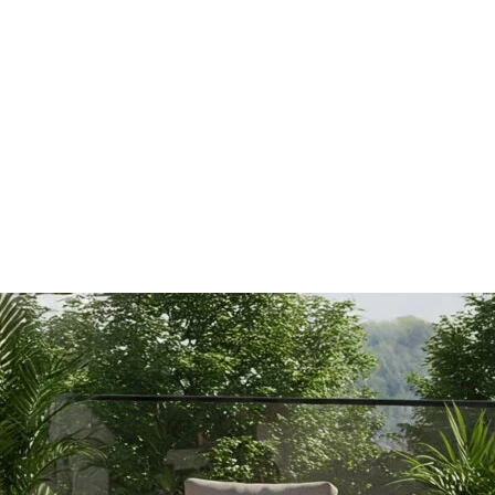
les propriétaires de sites web à comprendre comment les visiteurs interagissent av
e manière anonyme.
sés pour suivre les utilisateurs sur les sites web. Le but est d'afficher des public
ndividuel et, par conséquent, plus précieuses pour les éditeurs et les annonceurs t
 cookies qui sont en processus de classification, en collaboration avec les fourn
Enregistrer mes préférences