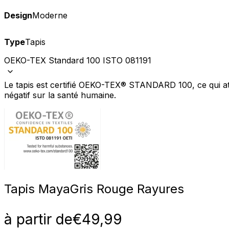
Design
Moderne
Type
Tapis
OEKO-TEX Standard 100 ISTO 081191
Nous utilisons des cookies pour 
Nous partageons également des i
Le tapis est certifié OEKO-TEX® STANDARD 100, ce qui att
partenaires peuvent combiner ce
utilisation de leurs services.
négatif sur la santé humaine.
Indispensables
Les cookies indispensables sont
ne stockent aucune donnée perme
Préférences
Tapis Maya
Gris Rouge Rayures
Les cookies liés aux préférence
comme votre langue préférée ou
à partir de
€
49,99