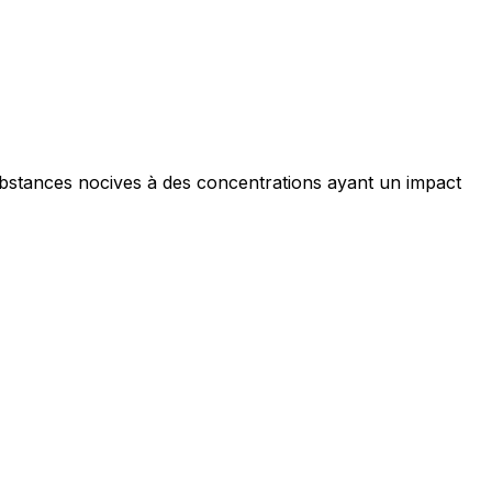
ociaux et analyser notre trafic.
licitaires et analytiques. Ces
ubstances nocives à des concentrations ayant un impact
ollectées lors de votre
me prévu sans eux. Ces cookies
ou le fonctionnement du site,