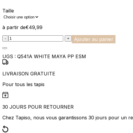
Statistiques
Taille
Les cookies statistiques aident 
rapportant des informations d
à partir de
€
49,99
Marketing
:product_name quantity
-
+
Ajouter au panier
Les cookies marketing sont utili
engageantes pour l'utilisateur i
UGS :
Q541A WHITE MAYA PP ESM
Non classés
Les cookies non classés sont des
LIVRAISON GRATUITE
Pour tous les tapis
Rejeter
30 JOURS POUR RETOURNER
Chez Tapiso, nous vous garantissons 30 jours pour un ret