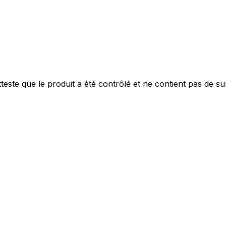
personnaliser le contenu et les annonces, offrir des fonctionnalités de réseaux s
nformations sur votre utilisation de notre site avec nos partenaires sociaux, pub
este que le produit a été contrôlé et ne contient pas de s
s informations avec d'autres données que vous leur avez fournies ou qu'ils ont c
 cruciaux pour les fonctions de base du site et le site ne fonctionnera pas com
ttant d'identifier personnellement un utilisateur.
s permettent au site de se souvenir des informations qui modifient l'apparence 
 la région dans laquelle vous vous trouvez.