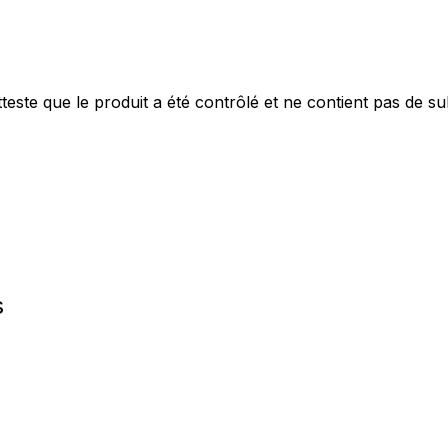
este que le produit a été contrôlé et ne contient pas de s
personnaliser le contenu et les annonces, offrir des fonctionnalités de réseaux s
nformations sur votre utilisation de notre site avec nos partenaires sociaux, pub
s informations avec d'autres données que vous leur avez fournies ou qu'ils ont c
 cruciaux pour les fonctions de base du site et le site ne fonctionnera pas com
ttant d'identifier personnellement un utilisateur.
s
s permettent au site de se souvenir des informations qui modifient l'apparence 
 la région dans laquelle vous vous trouvez.