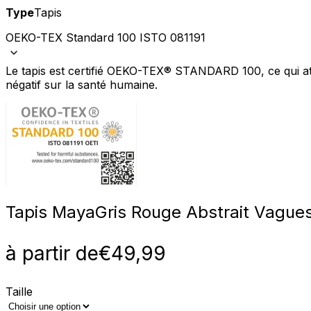
Type
Tapis
OEKO-TEX Standard 100 ISTO 081191
Le tapis est certifié OEKO-TEX® STANDARD 100, ce qui att
Nous utilisons des cookies pour 
Nous partageons également des i
négatif sur la santé humaine.
partenaires peuvent combiner ce
utilisation de leurs services.
Indispensables
Les cookies indispensables sont
ne stockent aucune donnée perme
Tapis Maya
Gris Rouge Abstrait Vague
Préférences
Les cookies liés aux préférence
à partir de
€
49,99
comme votre langue préférée ou
Statistiques
Taille