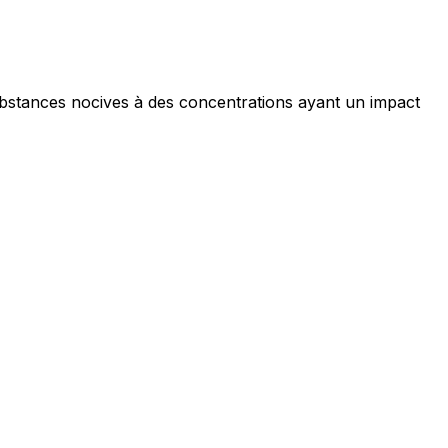
ubstances nocives à des concentrations ayant un impact
ociaux et analyser notre trafic.
licitaires et analytiques. Ces
ollectées lors de votre
me prévu sans eux. Ces cookies
ou le fonctionnement du site,