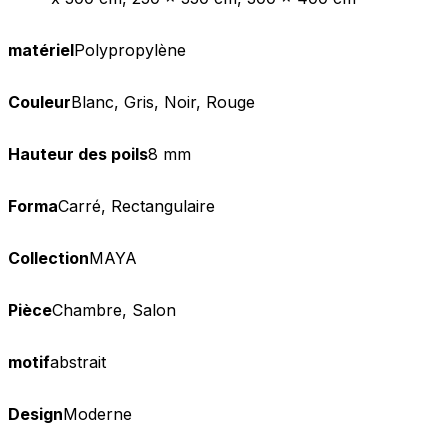
matériel
Polypropylène
Couleur
Blanc, Gris, Noir, Rouge
Hauteur des poils
8 mm
Forma
Carré, Rectangulaire
Collection
MAYA
Pièce
Chambre, Salon
motif
abstrait
Design
Moderne