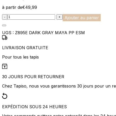
Les cookies statistiques aident 
rapportant des informations d
à partir de
€
49,99
:product_name quantity
-
+
Ajouter au panier
Marketing
Les cookies marketing sont utili
engageantes pour l'utilisateur i
UGS :
Z895E DARK GRAY MAYA PP ESM
Non classés
LIVRAISON GRATUITE
Les cookies non classés sont des
Pour tous les tapis
Rejeter
30 JOURS POUR RETOURNER
Chez Tapiso, nous vous garantissons 30 jours pour un ret
EXPÉDITION SOUS 24 HEURES
Votre commande quittera notre entrepôt dans les 24 heu