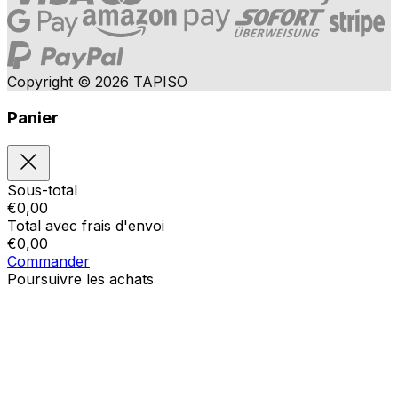
Copyright © 2026 TAPISO
Panier
Sous-total
€
0,00
Total avec frais d'envoi
€
0,00
Commander
Poursuivre les achats
Ordres
Le panier est vide
Addresses
Détails du compte
Sous-total
Mot de passe oublié