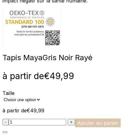
impact négatif sur la santé humaine.
Tapis Maya
Gris Noir Rayé
à partir de
€
49,99
Taille
à partir de
€
49,99
:product_name quantity
-
+
Ajouter au panier