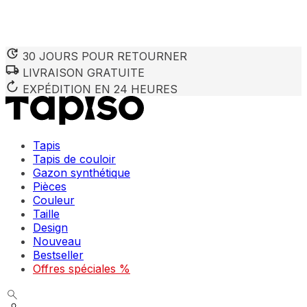
30 JOURS POUR RETOURNER
LIVRAISON GRATUITE
Nous utilisons des cookies pour personnaliser le contenu et 
Nous partageons également des informations sur votre utilisa
EXPÉDITION EN 24 HEURES
partenaires peuvent combiner ces informations avec d'autres
utilisation de leurs services.
Tapis
Indispensables
Tapis de couloir
Gazon synthétique
Les cookies indispensables sont cruciaux pour les fonction
ne stockent aucune donnée permettant d'identifier personnel
Pièces
Couleur
Taille
Préférences
Design
Nouveau
Les cookies liés aux préférences permettent au site de se s
comme votre langue préférée ou la région dans laquelle vo
Bestseller
Offres spéciales %
Statistiques