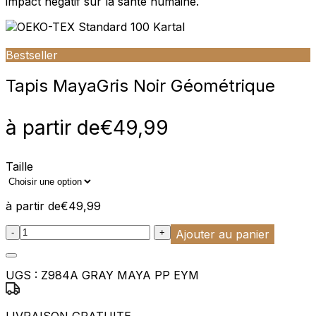
impact négatif sur la santé humaine.
Bestseller
Tapis Maya
Gris Noir Géométrique
à partir de
€
49,99
Taille
à partir de
€
49,99
:product_name quantity
-
+
Ajouter au panier
UGS :
Z984A GRAY MAYA PP EYM
LIVRAISON GRATUITE