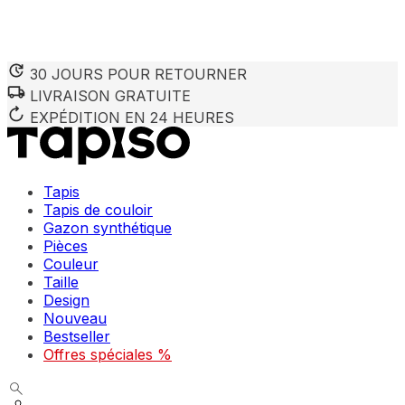
30 JOURS POUR RETOURNER
LIVRAISON GRATUITE
Nous utilisons des cookies pour personnaliser le contenu et 
Nous partageons également des informations sur votre utilisa
EXPÉDITION EN 24 HEURES
partenaires peuvent combiner ces informations avec d'autres
utilisation de leurs services.
Tapis
Indispensables
Tapis de couloir
Gazon synthétique
Les cookies indispensables sont cruciaux pour les fonction
ne stockent aucune donnée permettant d'identifier personnel
Pièces
Couleur
Taille
Préférences
Design
Nouveau
Les cookies liés aux préférences permettent au site de se s
comme votre langue préférée ou la région dans laquelle vo
Bestseller
Offres spéciales %
Statistiques