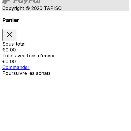
Copyright © 2026 TAPISO
Panier
Sous-total
€
0,00
Total avec frais d'envoi
€
0,00
Commander
Poursuivre les achats
Ordres
Le panier est vide
Addresses
Détails du compte
Sous-total
Mot de passe oublié
€
0,00
Total avec frais d'envoi
€
0,00
Afficher le panier
Sortie de caisse