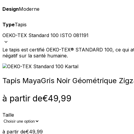
Design
Moderne
Type
Tapis
Nous utilisons des cookies pour 
Nous partageons également des i
OEKO-TEX Standard 100 ISTO 081191
partenaires peuvent combiner ce
utilisation de leurs services.
Le tapis est certifié OEKO-TEX® STANDARD 100, ce qui att
négatif sur la santé humaine.
Indispensables
Les cookies indispensables sont
ne stockent aucune donnée perme
Tapis Maya
Gris Noir Géométrique Zig
Préférences
à partir de
€
49,99
Les cookies liés aux préférence
comme votre langue préférée ou
Taille
Statistiques
Les cookies statistiques aident 
à partir de
€
49,99