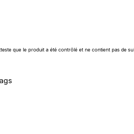
personnaliser le contenu et les annonces, offrir des fonctionnalités de réseaux s
nformations sur votre utilisation de notre site avec nos partenaires sociaux, pub
s informations avec d'autres données que vous leur avez fournies ou qu'ils ont c
este que le produit a été contrôlé et ne contient pas de s
 cruciaux pour les fonctions de base du site et le site ne fonctionnera pas com
ttant d'identifier personnellement un utilisateur.
zags
s permettent au site de se souvenir des informations qui modifient l'apparence 
 la région dans laquelle vous vous trouvez.
les propriétaires de sites web à comprendre comment les visiteurs interagissent av