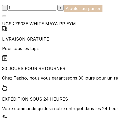
rapportant des informations d
:product_name quantity
-
+
Ajouter au panier
Marketing
Les cookies marketing sont utili
UGS :
Z903E WHITE MAYA PP EYM
engageantes pour l'utilisateur i
LIVRAISON GRATUITE
Non classés
Pour tous les tapis
Les cookies non classés sont des
Rejeter
30 JOURS POUR RETOURNER
Chez Tapiso, nous vous garantissons 30 jours pour un ret
EXPÉDITION SOUS 24 HEURES
Votre commande quittera notre entrepôt dans les 24 heu