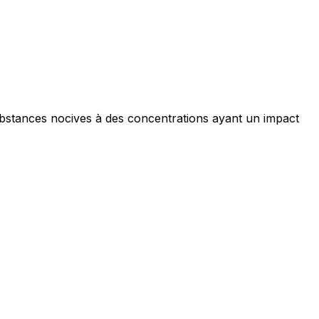
ociaux et analyser notre trafic.
licitaires et analytiques. Ces
ollectées lors de votre
ubstances nocives à des concentrations ayant un impact
me prévu sans eux. Ces cookies
ou le fonctionnement du site,
ec les sites en collectant et en