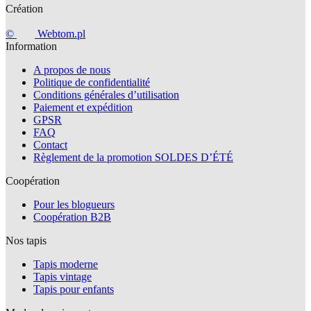
Création
©
Webtom.pl
Information
A propos de nous
Politique de confidentialité
Conditions générales d’utilisation
Paiement et expédition
GPSR
FAQ
Contact
Règlement de la promotion SOLDES D’ÉTÉ
Coopération
Pour les blogueurs
Coopération B2B
Nos tapis
Tapis moderne
Tapis vintage
Tapis pour enfants