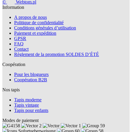
©
Webtom.pl
Information
A propos de nous
Politique de confidentialité
Conditions générales d’utilisation
Paiement et expédition
GPSR
FAQ
Contact
Règlement de la promotion SOLDES D’ÉTÉ
Coopération
Pour les blogueurs
Coopération B2B
Nos tapis
Tapis moderne
Tapis vintage
Tapis pour enfants
Modes de paiement