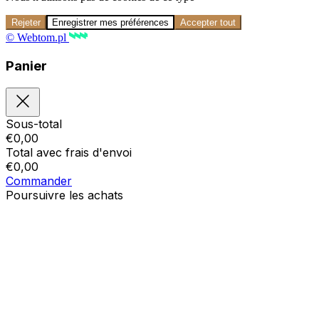
Rejeter
Enregistrer mes préférences
Accepter tout
© Webtom.pl
Panier
Sous-total
€
0,00
Total avec frais d'envoi
€
0,00
Commander
Poursuivre les achats
Ordres
Le panier est vide
Addresses
Détails du compte
Sous-total
Mot de passe oublié
€
0,00
Total avec frais d'envoi