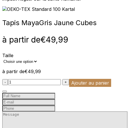
Tapis Maya
Gris Jaune Cubes
à partir de
€
49,99
Taille
à partir de
€
49,99
:product_name quantity
-
+
Ajouter au panier