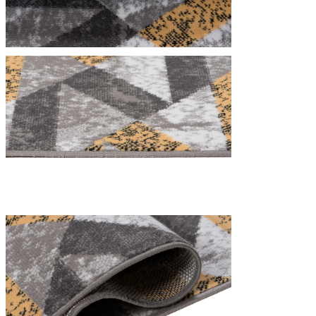
Nous utilisons des cookies pour 
Nous partageons également des i
partenaires peuvent combiner ce
utilisation de leurs services.
Indispensables
Les cookies indispensables sont
ne stockent aucune donnée perme
Préférences
Les cookies liés aux préférence
comme votre langue préférée ou