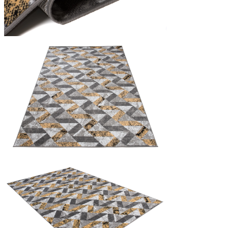
Statistiques
Les cookies statistiques aident 
rapportant des informations d
Marketing
Les cookies marketing sont utili
engageantes pour l'utilisateur i
Non classés
Les cookies non classés sont des
Rejeter