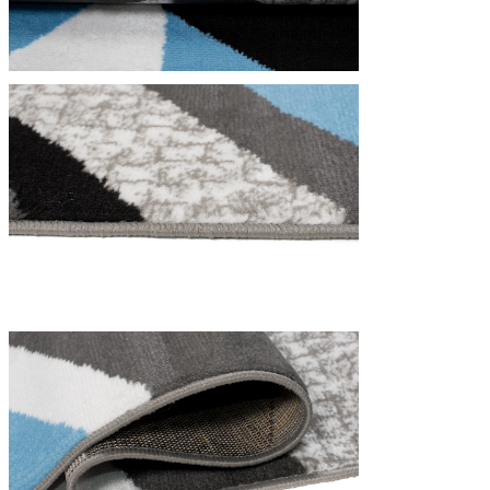
Nous utilisons des cookies pour 
Nous partageons également des i
partenaires peuvent combiner ce
utilisation de leurs services.
Indispensables
Les cookies indispensables sont
ne stockent aucune donnée perme
Préférences
Les cookies liés aux préférence
comme votre langue préférée ou