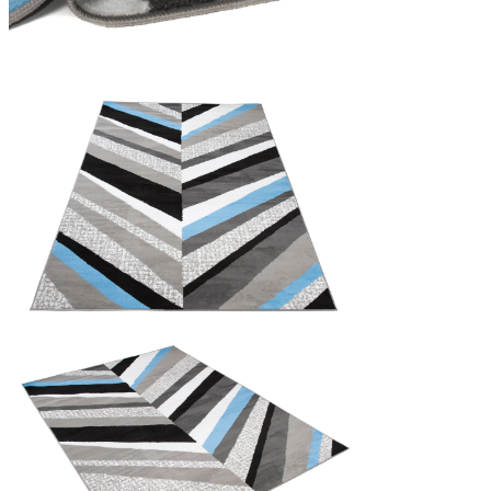
Statistiques
Les cookies statistiques aident 
rapportant des informations d
Marketing
Les cookies marketing sont utili
engageantes pour l'utilisateur i
Non classés
Les cookies non classés sont des
Rejeter