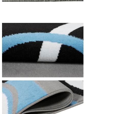
Nous utilisons des cookies pour 
Nous partageons également des i
partenaires peuvent combiner ce
utilisation de leurs services.
Indispensables
Les cookies indispensables sont
ne stockent aucune donnée perme
Préférences
Les cookies liés aux préférence
comme votre langue préférée ou