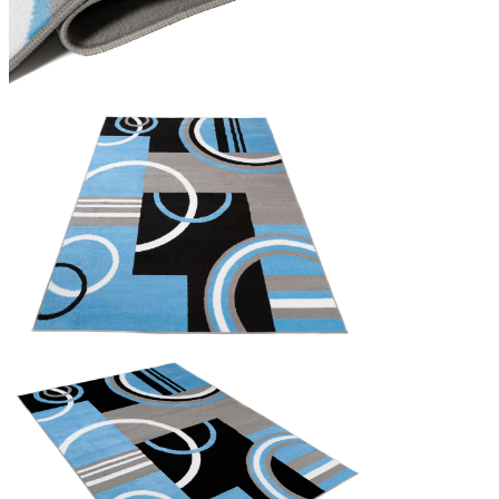
Statistiques
Les cookies statistiques aident 
rapportant des informations d
Marketing
Les cookies marketing sont utili
engageantes pour l'utilisateur i
Non classés
Les cookies non classés sont des
Rejeter