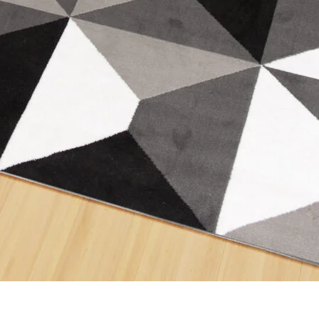
les propriétaires de sites web à comprendre comment les visiteurs interagissent av
e manière anonyme.
sés pour suivre les utilisateurs sur les sites web. Le but est d'afficher des public
ndividuel et, par conséquent, plus précieuses pour les éditeurs et les annonceurs t
 cookies qui sont en processus de classification, en collaboration avec les fourn
Enregistrer mes préférences