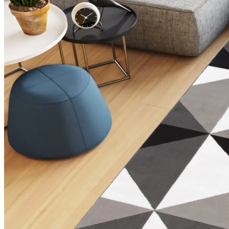
Nous utilisons des cookies pour 
Nous partageons également des i
partenaires peuvent combiner ce
utilisation de leurs services.
Indispensables
Les cookies indispensables sont
ne stockent aucune donnée perme
Préférences
Les cookies liés aux préférence
comme votre langue préférée ou