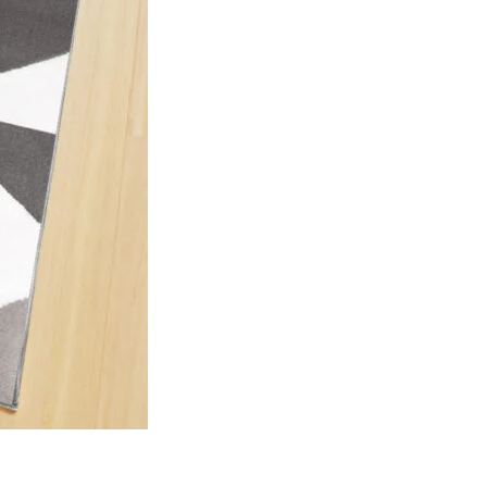
ec les sites en collectant et en
ités qui sont pertinentes et
iers.
isseurs de cookies individuels.
Accepter tout