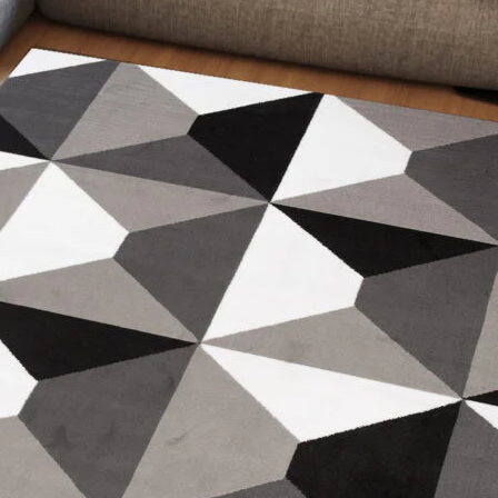
personnaliser le contenu et les annonces, offrir des fonctionnalités de réseaux s
nformations sur votre utilisation de notre site avec nos partenaires sociaux, pub
s informations avec d'autres données que vous leur avez fournies ou qu'ils ont c
 cruciaux pour les fonctions de base du site et le site ne fonctionnera pas com
ttant d'identifier personnellement un utilisateur.
s permettent au site de se souvenir des informations qui modifient l'apparence 
 la région dans laquelle vous vous trouvez.