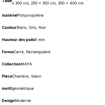
Taille
x 300 cm, 250 x 350 cm, 300 x 400 cm
matériel
Polypropylène
Couleur
Blanc, Gris, Noir
Hauteur des poils
8 mm
Forma
Carré, Rectangulaire
Collection
MAYA
Pièce
Chambre, Salon
motif
géométrique
Design
Moderne