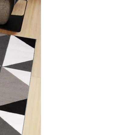
ociaux et analyser notre trafic.
licitaires et analytiques. Ces
ollectées lors de votre
me prévu sans eux. Ces cookies
ou le fonctionnement du site,