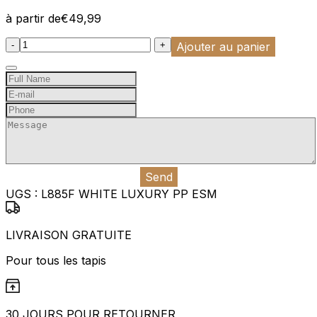
à partir de
€
49,99
:product_name quantity
-
+
Ajouter au panier
Send
UGS :
L885F WHITE LUXURY PP ESM
LIVRAISON GRATUITE
Pour tous les tapis
30 JOURS POUR RETOURNER