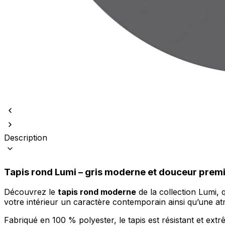
Nous utilisons des cookies pour 
Nous partageons également des i
partenaires peuvent combiner ce
utilisation de leurs services.
Description
Indispensables
Les cookies indispensables sont
ne stockent aucune donnée perme
Tapis rond Lumi – gris moderne et douceur pre
Préférences
Découvrez le
tapis rond moderne
de la collection Lumi, 
votre intérieur un caractère contemporain ainsi qu’une a
Les cookies liés aux préférence
comme votre langue préférée ou
Fabriqué en 100 % polyester, le tapis est résistant et ex