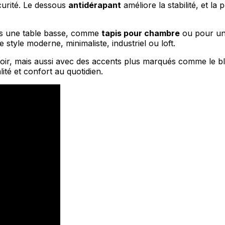
curité. Le dessous
antidérapant
améliore la stabilité, et la
s une table basse, comme
tapis pour chambre
ou pour un
les propriétaires de sites web à comprendre comment les visiteurs interagissent av
e manière anonyme.
e style moderne, minimaliste, industriel ou loft.
e noir, mais aussi avec des accents plus marqués comme le bl
ité et confort au quotidien.
sés pour suivre les utilisateurs sur les sites web. Le but est d'afficher des public
ndividuel et, par conséquent, plus précieuses pour les éditeurs et les annonceurs t
 cookies qui sont en processus de classification, en collaboration avec les fourn
Enregistrer mes préférences