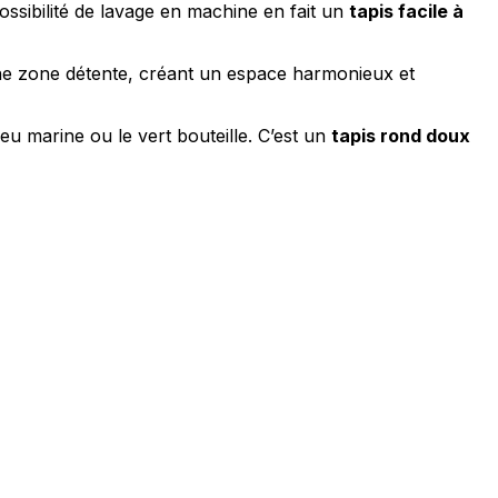
 possibilité de lavage en machine en fait un
tapis facile à
e zone détente, créant un espace harmonieux et
ec les sites en collectant et en
eu marine ou le vert bouteille. C’est un
tapis rond doux
ités qui sont pertinentes et
iers.
isseurs de cookies individuels.
Accepter tout