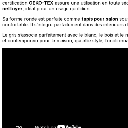
certification
OEKO-TEX
assure une utilisation en toute sé
nettoyer
, idéal pour un usage quotidien.
Statistiques
Sa forme ronde est parfaite comme
tapis pour salon
sou
Les cookies statistiques aident 
rapportant des informations d
confortable. Il s’intègre parfaitement dans des intérieurs d
Le gris s’associe parfaitement avec le blanc, le bois et l
Marketing
et contemporain pour la maison, qui allie style, fonctionnal
Les cookies marketing sont utili
engageantes pour l'utilisateur i
Non classés
Les cookies non classés sont des
Rejeter