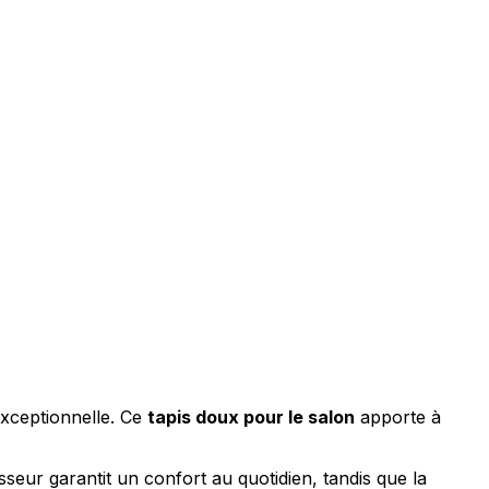
ociaux et analyser notre trafic.
licitaires et analytiques. Ces
ollectées lors de votre
me prévu sans eux. Ces cookies
exceptionnelle. Ce
tapis doux pour le salon
apporte à
ou le fonctionnement du site,
seur garantit un confort au quotidien, tandis que la