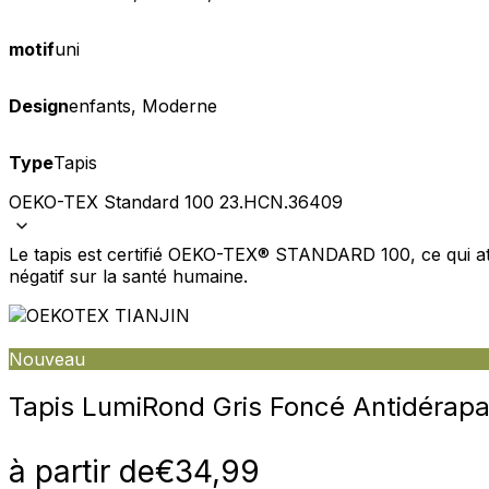
motif
uni
Design
enfants, Moderne
Type
Tapis
OEKO-TEX Standard 100 23.HCN.36409
Le tapis est certifié OEKO-TEX® STANDARD 100, ce qui att
négatif sur la santé humaine.
Nouveau
Tapis Lumi
Rond Gris Foncé Antidérapa
à partir de
€
34,99