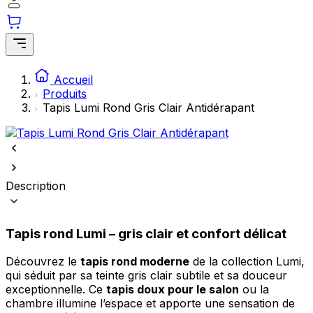
Statistiques
Les cookies statistiques aident les propriétaires de sites web à comprendre
visiteurs interagissent avec les sites en collectant et en rapportant des info
manière anonyme.
Accueil
Produits
Marketing
Tapis Lumi Rond Gris Clair Antidérapant
Les cookies marketing sont utilisés pour suivre les utilisateurs sur les sites
d'afficher des publicités qui sont pertinentes et engageantes pour l'utilisateu
par conséquent, plus précieuses pour les éditeurs et les annonceurs tiers.
Non classés
Description
Les cookies non classés sont des cookies qui sont en processus de classifica
collaboration avec les fournisseurs de cookies individuels.
Tapis rond Lumi – gris clair et confort délicat
Rejeter
Découvrez le
tapis rond moderne
de la collection Lumi,
qui séduit par sa teinte gris clair subtile et sa douceur
Enregistrer mes préférences
exceptionnelle. Ce
tapis doux pour le salon
ou la
chambre illumine l’espace et apporte une sensation de
Accepter tout