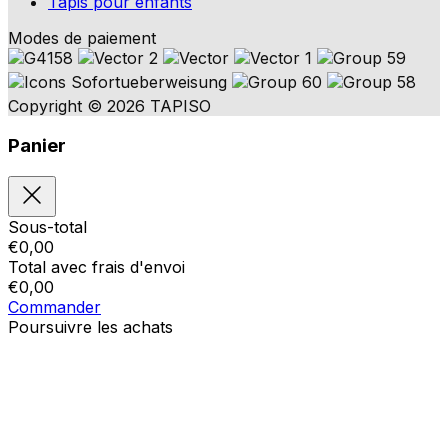
Tapis pour enfants
Modes de paiement
Copyright © 2026 TAPISO
Panier
Sous-total
€
0,00
Total avec frais d'envoi
€
0,00
Commander
Poursuivre les achats
Ordres
Le panier est vide
Addresses
Détails du compte
Sous-total