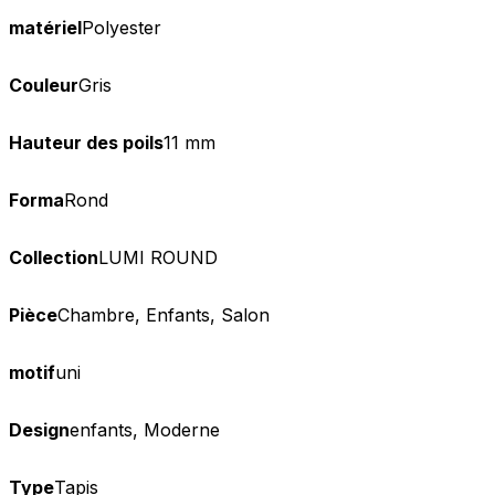
matériel
Polyester
Couleur
Gris
Hauteur des poils
11 mm
Forma
Rond
Collection
LUMI ROUND
Pièce
Chambre, Enfants, Salon
motif
uni
Design
enfants, Moderne
Type
Tapis