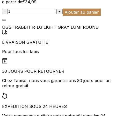
à partir de
€
34,99
:product_name quantity
-
+
Ajouter au panier
UGS :
RABBIT R-LG LIGHT GRAY LUMI ROUND
LIVRAISON GRATUITE
Pour tous les tapis
30 JOURS POUR RETOURNER
Chez Tapiso, nous vous garantissons 30 jours pour un
retour gratuit
EXPÉDITION SOUS 24 HEURES
Votre commande quittera notre entrepôt dans les 24