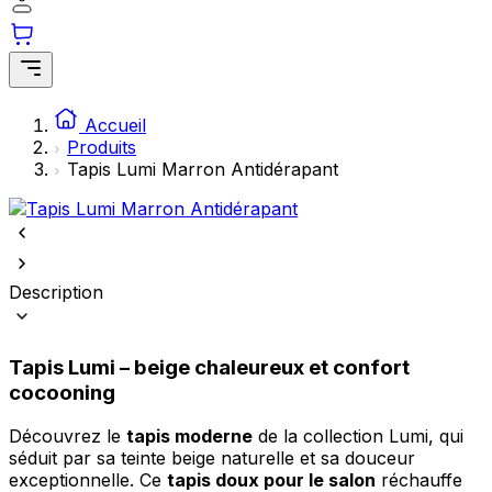
Statistiques
Les cookies statistiques aident les propriétaires de sites web à comprendre
visiteurs interagissent avec les sites en collectant et en rapportant des info
manière anonyme.
Accueil
Produits
Marketing
Tapis Lumi Marron Antidérapant
Les cookies marketing sont utilisés pour suivre les utilisateurs sur les sites
d'afficher des publicités qui sont pertinentes et engageantes pour l'utilisateu
par conséquent, plus précieuses pour les éditeurs et les annonceurs tiers.
Non classés
Description
Les cookies non classés sont des cookies qui sont en processus de classifica
collaboration avec les fournisseurs de cookies individuels.
Tapis Lumi – beige chaleureux et confort
cocooning
Rejeter
Découvrez le
tapis moderne
de la collection Lumi, qui
Enregistrer mes préférences
séduit par sa teinte beige naturelle et sa douceur
Accepter tout
exceptionnelle. Ce
tapis doux pour le salon
réchauffe