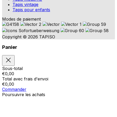
Tapis vintage
Tapis pour enfants
Modes de paiement
Copyright © 2026 TAPISO
Panier
Sous-total
€
0,00
Total avec frais d'envoi
€
0,00
Commander
Poursuivre les achats
Ordres
Le panier est vide
Addresses