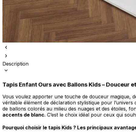
Nous utilisons des cookies pour 
Nous partageons également des i
partenaires peuvent combiner ce
Description
utilisation de leurs services.
Tapis Enfant Ours avec Ballons Kids – Douceur e
Indispensables
Les cookies indispensables sont
Vous voulez apporter une touche de douceur magique, de
ne stockent aucune donnée perme
véritable élément de déclaration stylistique pour l’univer
de ballons colorés au milieu des nuages et des étoiles, f
accents de blanc
. C’est le choix idéal pour ceux qui sou
Préférences
Les cookies liés aux préférence
Pourquoi choisir le tapis Kids ? Les principaux avantage
comme votre langue préférée ou