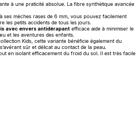
rante à une praticité absolue. La fibre synthétique avancée
ce à ses mèches rases de 6 mm, vous pouvez facilement
ec les sites en collectant et en
les petits accidents de tous les jours.
is avec envers antidérapant
efficace aide à minimiser le
eu et les aventures des enfants.
lection Kids, cette variante bénéficie également du
’avérant sûr et délicat au contact de la peau.
ités qui sont pertinentes et
en isolant efficacement du froid du sol. Il est très facile
iers.
isseurs de cookies individuels.
Accepter tout