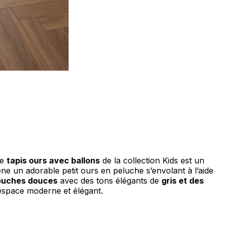
ociaux et analyser notre trafic.
licitaires et analytiques. Ces
ollectées lors de votre
me prévu sans eux. Ces cookies
Le
tapis ours avec ballons
de la collection Kids est un
ène un adorable petit ours en peluche s’envolant à l’aide
touches douces
avec des tons élégants de
gris et des
n espace moderne et élégant.
ou le fonctionnement du site,