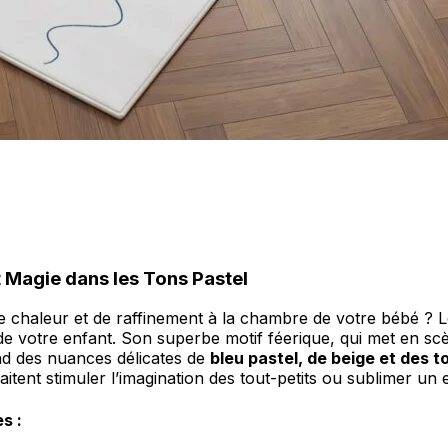
personnaliser le contenu et les annonces, offrir des fonctionnalités de réseaux s
nformations sur votre utilisation de notre site avec nos partenaires sociaux, pub
s informations avec d'autres données que vous leur avez fournies ou qu'ils ont c
t Magie dans les Tons Pastel
 cruciaux pour les fonctions de base du site et le site ne fonctionnera pas com
 chaleur et de raffinement à la chambre de votre bébé ? 
ttant d'identifier personnellement un utilisateur.
s de votre enfant. Son superbe motif féerique, qui met en sc
ond des nuances délicates de
bleu pastel, de beige et des 
haitent stimuler l’imagination des tout-petits ou sublimer u
s permettent au site de se souvenir des informations qui modifient l'apparence 
s :
 la région dans laquelle vous vous trouvez.