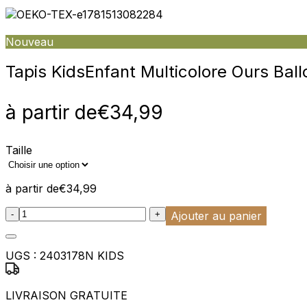
Nouveau
Tapis Kids
Enfant Multicolore Ours Bal
à partir de
€
34,99
Taille
à partir de
€
34,99
:product_name quantity
-
+
Ajouter au panier
UGS :
2403178N KIDS
LIVRAISON GRATUITE