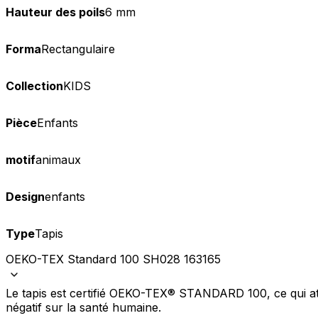
Hauteur des poils
6 mm
Forma
Rectangulaire
Collection
KIDS
Pièce
Enfants
motif
animaux
Design
enfants
Type
Tapis
OEKO-TEX Standard 100 SH028 163165
Le tapis est certifié OEKO-TEX® STANDARD 100, ce qui att
négatif sur la santé humaine.