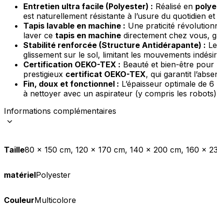
Entretien ultra facile (Polyester) :
Réalisé en
polye
est naturellement résistante à l’usure du quotidien et
Statistiques
Tapis lavable en machine :
Une praticité révolutio
Les cookies statistiques aident 
laver ce
tapis en machine
directement chez vous, ga
rapportant des informations d
Stabilité renforcée (Structure Antidérapante) :
Le
glissement sur le sol, limitant les mouvements indés
Certification OEKO-TEX :
Beauté et bien-être pour 
Marketing
prestigieux
certificat OEKO-TEX
, qui garantit l’ab
Les cookies marketing sont utili
Fin, doux et fonctionnel :
L’épaisseur optimale de 6 
engageantes pour l'utilisateur i
à nettoyer avec un aspirateur (y compris les robots)
Informations complémentaires
Non classés
Les cookies non classés sont des
Taille
80 x 150 cm, 120 x 170 cm, 140 x 200 cm, 160 x 2
Rejeter
matériel
Polyester
Couleur
Multicolore