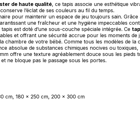
ster de haute qualité
, ce tapis associe une esthétique vib
 conserve l’éclat de ses couleurs au fil du temps.
nnaire pour maintenir un espace de jeu toujours sain. Grâ
les propriétaires de sites web à comprendre comment les visiteurs interagissent av
rantissant une fraîcheur et une hygiène impeccables contre 
e manière anonyme.
 tapis est doté d’une sous-couche spéciale intégrée. Ce
tap
irables et offrant une sécurité accrue pour les moments de j
la chambre de votre bébé. Comme tous les modèles de la col
sence absolue de substances chimiques nocives ou toxiques, s
sés pour suivre les utilisateurs sur les sites web. Le but est d'afficher des public
mm offre une texture agréablement douce sous les pieds tout 
ndividuel et, par conséquent, plus précieuses pour les éditeurs et les annonceurs t
 et ne bloque pas le passage sous les portes.
 cookies qui sont en processus de classification, en collaboration avec les fourn
30 cm, 180 x 250 cm, 200 x 300 cm
Enregistrer mes préférences