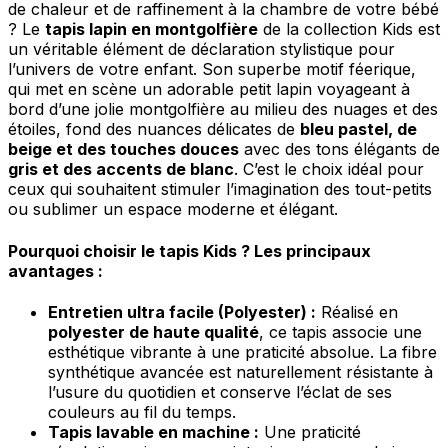
de chaleur et de raffinement à la chambre de votre bébé
Rejeter
? Le
tapis lapin en montgolfière
de la collection Kids est
Enregistrer mes préférences
un véritable élément de déclaration stylistique pour
l’univers de votre enfant. Son superbe motif féerique,
Accepter tout
qui met en scène un adorable petit lapin voyageant à
bord d’une jolie montgolfière au milieu des nuages et des
étoiles, fond des nuances délicates de
bleu pastel, de
beige et des touches douces
avec des tons élégants de
gris et des accents de blanc
. C’est le choix idéal pour
ceux qui souhaitent stimuler l’imagination des tout-petits
ou sublimer un espace moderne et élégant.
Pourquoi choisir le tapis Kids ? Les principaux
avantages :
Entretien ultra facile (Polyester) :
Réalisé en
polyester de haute qualité
, ce tapis associe une
esthétique vibrante à une praticité absolue. La fibre
synthétique avancée est naturellement résistante à
l’usure du quotidien et conserve l’éclat de ses
couleurs au fil du temps.
Tapis lavable en machine :
Une praticité