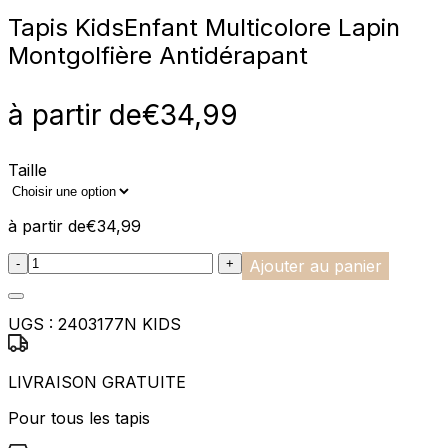
Tapis Kids
Enfant Multicolore Lapin
Montgolfière Antidérapant
à partir de
€
34,99
Taille
à partir de
€
34,99
:product_name quantity
-
+
Ajouter au panier
UGS :
2403177N KIDS
LIVRAISON GRATUITE
Pour tous les tapis