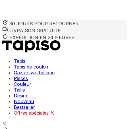
30 JOURS POUR RETOURNER
LIVRAISON GRATUITE
Nous utilisons des cookies pour personnaliser le contenu et 
Nous partageons également des informations sur votre utilisa
EXPÉDITION EN 24 HEURES
partenaires peuvent combiner ces informations avec d'autres
utilisation de leurs services.
Tapis
Indispensables
Tapis de couloir
Gazon synthétique
Les cookies indispensables sont cruciaux pour les fonction
ne stockent aucune donnée permettant d'identifier personnel
Pièces
Couleur
Taille
Préférences
Design
Nouveau
Les cookies liés aux préférences permettent au site de se s
comme votre langue préférée ou la région dans laquelle vo
Bestseller
Offres spéciales %
Statistiques