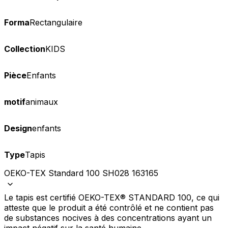
Forma
Rectangulaire
Collection
KIDS
Pièce
Enfants
motif
animaux
Design
enfants
Type
Tapis
OEKO-TEX Standard 100 SH028 163165
Le tapis est certifié OEKO-TEX® STANDARD 100, ce qui
atteste que le produit a été contrôlé et ne contient pas
de substances nocives à des concentrations ayant un
impact négatif sur la santé humaine.