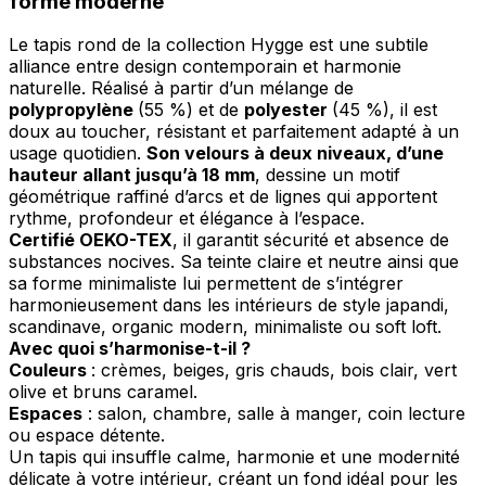
forme moderne
Rejeter
Le tapis rond de la collection Hygge est une subtile
Enregistrer mes préférences
alliance entre design contemporain et harmonie
naturelle. Réalisé à partir d’un mélange de
Accepter tout
polypropylène
(55 %) et de
polyester
(45 %), il est
doux au toucher, résistant et parfaitement adapté à un
usage quotidien.
Son velours à deux niveaux, d’une
hauteur allant jusqu’à 18 mm
, dessine un motif
géométrique raffiné d’arcs et de lignes qui apportent
rythme, profondeur et élégance à l’espace.
Certifié OEKO-TEX
, il garantit sécurité et absence de
substances nocives. Sa teinte claire et neutre ainsi que
sa forme minimaliste lui permettent de s’intégrer
harmonieusement dans les intérieurs de style japandi,
scandinave, organic modern, minimaliste ou soft loft.
Avec quoi s’harmonise-t-il ?
Couleurs
: crèmes, beiges, gris chauds, bois clair, vert
olive et bruns caramel.
Espaces
: salon, chambre, salle à manger, coin lecture
ou espace détente.
Un tapis qui insuffle calme, harmonie et une modernité
délicate à votre intérieur, créant un fond idéal pour les