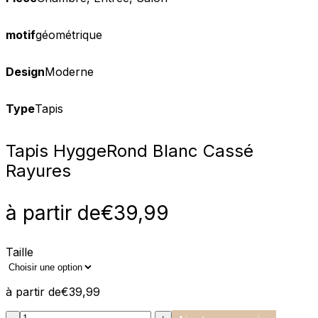
motif
géométrique
Design
Moderne
Type
Tapis
Tapis Hygge
Rond Blanc Cassé
Rayures
à partir de
€
39,99
Taille
à partir de
€
39,99
:product_name quantity