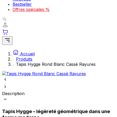
Bestseller
comme votre langue préférée ou la région dans laquelle vous vous
trouvez.
Offres spéciales %
Statistiques
Les cookies statistiques aident les propriétaires de sites web à
comprendre comment les visiteurs interagissent avec les sites en
collectant et en rapportant des informations de manière anonyme.
Marketing
Accueil
Produits
Les cookies marketing sont utilisés pour suivre les utilisateurs sur les
Tapis Hygge Rond Blanc Cassé Rayures
sites web. Le but est d'afficher des publicités qui sont pertinentes et
engageantes pour l'utilisateur individuel et, par conséquent, plus
précieuses pour les éditeurs et les annonceurs tiers.
Non classés
Description
Les cookies non classés sont des cookies qui sont en processus de
classification, en collaboration avec les fournisseurs de cookies
individuels.
Tapis Hygge – légèreté géométrique dans une